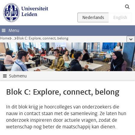
Ga direct naar de inhoud
Menu
Home
...
Blok C: Explore, connect, belong
too
Submenu
Blok C: Explore, connect, belong
In dit blok krijg je hoorcolleges van onderzoekers die
nauw in contact staan met de samenleving. Ze laten hun
onderzoek inspireren door actuele vragen, zodat de
wetenschap nog beter de maatschappij kan dienen.