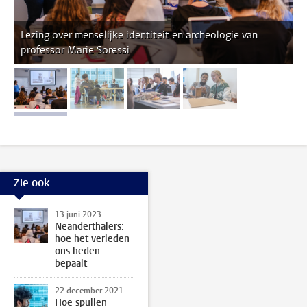
Lezing over menselijke identiteit en archeologie van
professor Marie Soressi
afbeelding 1
afbeelding 2
afbeelding 3
afbeelding 4
Zie ook
13 juni 2023
Neanderthalers:
hoe het verleden
ons heden
bepaalt
22 december 2021
Hoe spullen