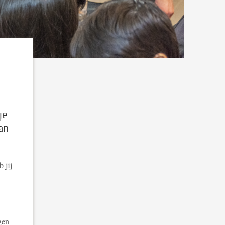
je
an
 jij
gen