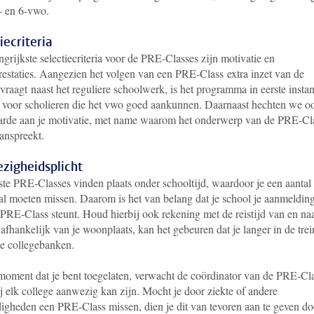
5- en 6-vwo.
iecriteria
grijkste selectiecriteria voor de PRE-Classes zijn motivatie en
restaties. Aangezien het volgen van een PRE-Class extra inzet van de
 vraagt naast het reguliere schoolwerk, is het programma in eerste instan
 voor scholieren die het vwo goed aankunnen. Daarnaast hechten we o
arde aan je motivatie, met name waarom het onderwerp van de PRE-Cl
anspreekt.
zigheidsplicht
te PRE-Classes vinden plaats onder schooltijd, waardoor je een aantal
zal moeten missen. Daarom is het van belang dat je school je aanmeldin
 PRE-Class steunt. Houd hierbij ook rekening met de reistijd van en na
afhankelijk van je woonplaats, kan het gebeuren dat je langer in de trein
de collegebanken.
moment dat je bent toegelaten, verwacht de coördinator van de PRE-Cl
ij elk college aanwezig kan zijn. Mocht je door ziekte of andere
igheden een PRE-Class missen, dien je dit van tevoren aan te geven do