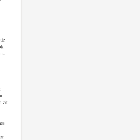
tie
ok
ass
g
ar
 zit
ass
or