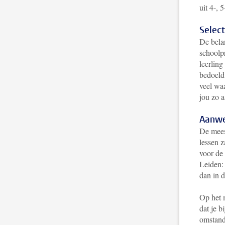
uit 4-, 
Select
De belan
schoolp
leerling
bedoeld
veel wa
jou zo a
Aanwe
De mees
lessen 
voor de
Leiden: 
dan in 
Op het 
dat je b
omstand