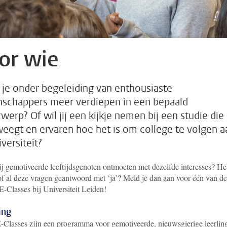
or wie
ij je onder begeleiding van enthousiaste
schappers meer verdiepen in een bepaald
werp? Of wil jij een kijkje nemen bij een studie die 
eegt en ervaren hoe het is om college te volgen a
versiteit?
ij gemotiveerde leeftijdsgenoten ontmoeten met dezelfde interesses? Heb
of al deze vragen geantwoord met ‘ja’? Meld je dan aan voor één van de
-Classes bij Universiteit Leiden!
ang
Classes zijn een programma voor gemotiveerde, nieuwsgierige leerlin