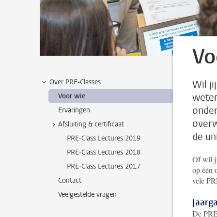
Vo
Over PRE-Classes
Wil j
weten
Voor wie
onder
Ervaringen
overw
Afsluiting & certificaat
de uni
PRE-Class Lectures 2019
PRE-Class Lectures 2018
Of wil j
PRE-Class Lectures 2017
op één 
vele PRE
Contact
Veelgestelde vragen
Jaarg
De PRE-