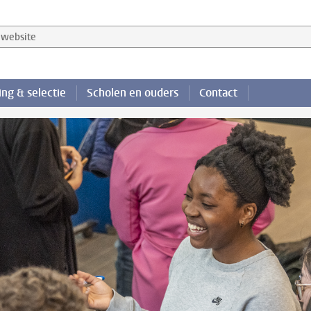
website
ng & selectie
Scholen en ouders
Contact