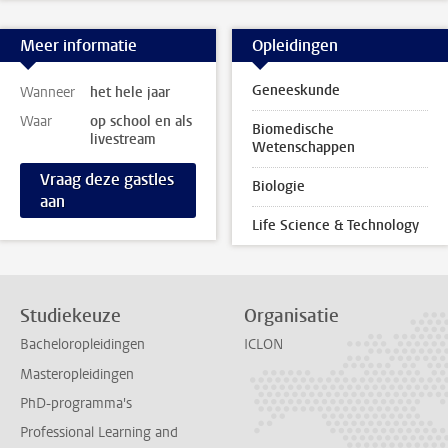
Meer informatie
Opleidingen
Geneeskunde
Wanneer
het hele jaar
Waar
op school en als
Biomedische
livestream
Wetenschappen
Vraag deze gastles
Biologie
aan
Life Science & Technology
Studiekeuze
Organisatie
Bacheloropleidingen
ICLON
Masteropleidingen
PhD-programma's
Professional Learning and