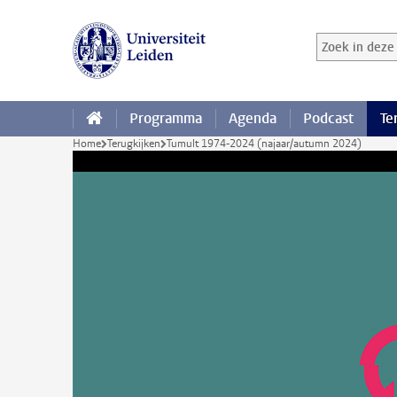
Ga direct naar de inhoud
Zoek in deze 
Zoekterm
Programma
Agenda
Podcast
Te
Home
Terugkijken
Tumult 1974-2024 (najaar/autumn 2024)