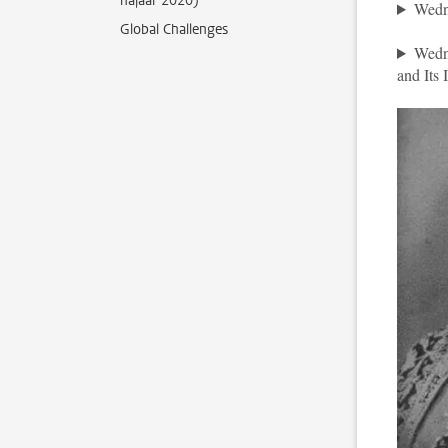
najaar 2020)
Wedn
Global Challenges
Wedn
and Its