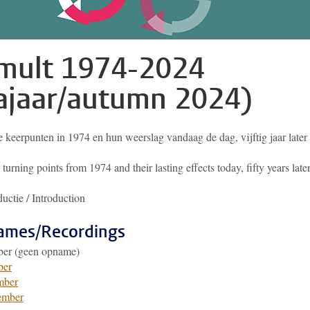
mult 1974-2024
ajaar/autumn 2024)
e keerpunten in 1974 en hun weerslag vandaag de dag, vijftig jaar late
l turning points from 1974 and their lasting effects today, fifty years late
ductie / Introduction
ames/Recordings
ber (geen opname)
ber
mber
ember