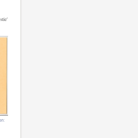
tie'
on: