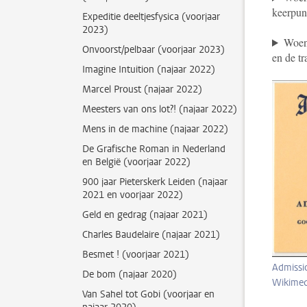
keerpun
Expeditie deeltjesfysica (voorjaar
2023)
Woens
Onvoorst/pelbaar (voorjaar 2023)
en de t
Imagine Intuition (najaar 2022)
Marcel Proust (najaar 2022)
Meesters van ons lot?! (najaar 2022)
Mens in de machine (najaar 2022)
De Grafische Roman in Nederland
en België (voorjaar 2022)
900 jaar Pieterskerk Leiden (najaar
2021 en voorjaar 2022)
Geld en gedrag (najaar 2021)
Charles Baudelaire (najaar 2021)
Besmet ! (voorjaar 2021)
Admissio
De bom (najaar 2020)
Wikime
Van Sahel tot Gobi (voorjaar en