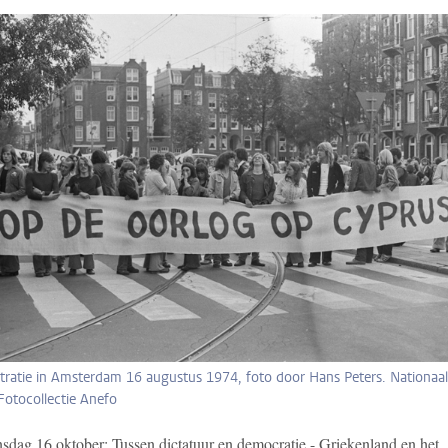
ratie in Amsterdam 16 augustus 1974, foto door Hans Peters. Nationaal
Fotocollectie Anefo
dag 16 oktober: Tussen dictatuur en democratie - Griekenland en het