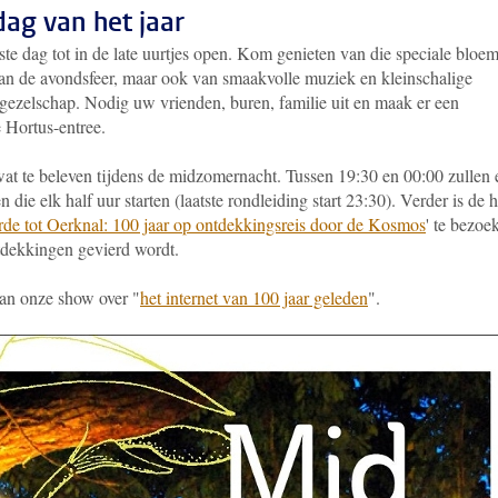
dag van het jaar
gste dag tot in de late uurtjes open. Kom genieten van die speciale bloe
van de avondsfeer, maar ook van smaakvolle muziek en kleinschalige
gezelschap. Nodig uw vrienden, buren, familie uit en maak er een
 Hortus-entree.
at te beleven tijdens de midzomernacht. Tussen 19:30 en 00:00 zullen 
 die elk half uur starten (laatste rondleiding start 23:30). Verder is de h
de tot Oerknal: 100 jaar op ontdekkingsreis door de Kosmos
' te bezoe
tdekkingen gevierd wordt.
an onze show over "
het internet van 100 jaar geleden
".