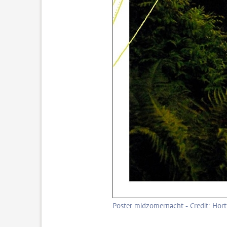
Poster midzomernacht - Credit: Hor