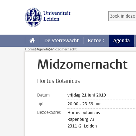
Ga direct naar de inhoud
Zoek in deze 
Zoekterm
De Sterrewacht
Bezoek
Agenda
Home
Agenda
Midzomernacht
Midzomernacht
Hortus Botanicus
Datum
vrijdag 21 juni 2019
Tijd
20:00 - 23:59 uur
Bezoekadres
Hortus botanicus
Rapenburg 73
2311 GJ Leiden