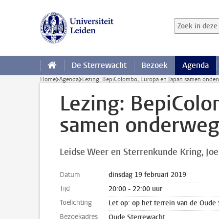
Ga direct naar de inhoud
Zoek in deze 
Zoekterm
De Sterrewacht
Bezoek
Agenda
Home
Agenda
Lezing: BepiColombo, Europa en Japan samen onder
Lezing: BepiColo
samen onderweg 
Leidse Weer en Sterrenkunde Kring
Joe
Datum
dinsdag 19 februari 2019
Tijd
20:00 - 22:00 uur
Toelichting
Let op: op het terrein van de Oude
Bezoekadres
Oude Sterrewacht