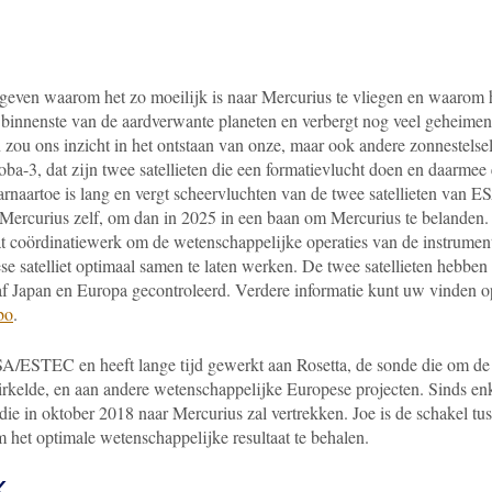
 geven waarom het zo moeilijk is naar Mercurius te vliegen en waarom 
 binnenste van de aardverwante planeten en verbergt nog veel geheimen
zou ons inzicht in het ontstaan van onze, maar ook andere zonnestelsel
ba-3, dat zijn twee satellieten die een formatievlucht doen en daarmee
naartoe is lang en vergt scheervluchten van de twee satellieten van E
Mercurius zelf, om dan in 2025 in een baan om Mercurius te belanden.
t coördinatiewerk om de wetenschappelijke operaties van de instrumen
se satelliet optimaal samen te laten werken. De twee satellieten hebben
 Japan en Europa gecontroleerd. Verdere informatie kunt uw vinden 
bo
.
SA/ESTEC en heeft lange tijd gewerkt aan Rosetta, de sonde die om de
elde, en aan andere wetenschappelijke Europese projecten. Sinds en
die in oktober 2018 naar Mercurius zal vertrekken. Joe is de schakel tu
 het optimale wetenschappelijke resultaat te behalen.
K