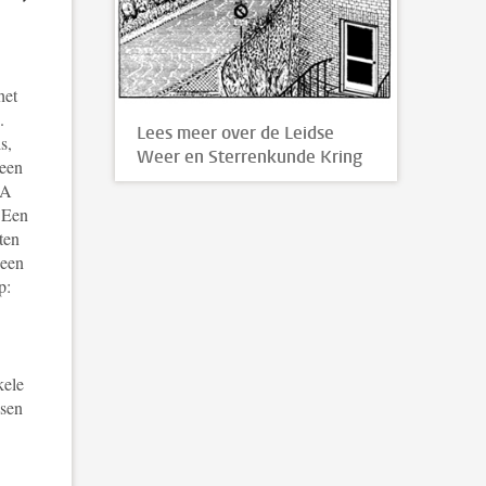
het
.
Lees meer over de Leidse
s,
Weer en Sterrenkunde Kring
 een
SA
 Een
ten
 een
op:
kele
ssen