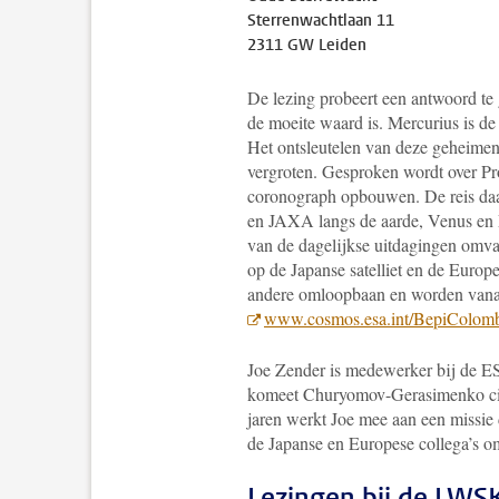
Sterrenwachtlaan 11
2311 GW Leiden
De lezing probeert een antwoord te
de moeite waard is. Mercurius is de
Het ontsleutelen van deze geheimen 
vergroten. Gesproken wordt over Pro
coronograph opbouwen. De reis daar
en JAXA langs de aarde, Venus en 
van de dagelijkse uitdagingen omva
op de Japanse satelliet en de Europe
andere omloopbaan en worden vanaf
www.cosmos.esa.int/BepiColom
Joe Zender is medewerker bij de E
komeet Churyomov-Gerasimenko cirk
jaren werkt Joe mee aan een missie 
de Japanse en Europese collega’s om
Lezingen bij de LWS