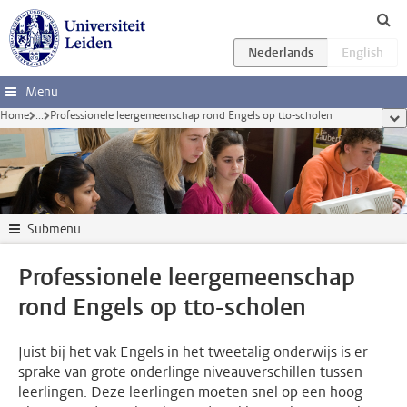
Ga direct naar de inhoud
Menu
Home
...
Professionele leergemeenschap rond Engels op tto-scholen
too
Submenu
Professionele leergemeenschap
rond Engels op tto-scholen
Juist bij het vak Engels in het tweetalig onderwijs is er
sprake van grote onderlinge niveauverschillen tussen
leerlingen. Deze leerlingen moeten snel op een hoog