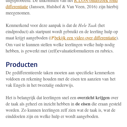
uitgeprobeerd. De uitkomsten van het
ICLON-onderzoek rond
differentiatie
(Janssen, Hulshof & Van Veen, 2016) zijn hierbij
meegenomen.
Kenmerkend voor deze aanpak is dat de
Hele Taak
(het
eindproduct) als startpunt wordt gebruikt en de leerling hulp op
maat krijgt aangeboden (
bekijk een video over differentiatie
).
Om vast te kunnen stellen welke leerlingen welke hulp nodig
hebben, is gewerkt met (zelf)evaluatieformulieren en rubrics.
Producten
De gedifferentieerde taken moeten aan specifieke kenmerken
voldoen en rekening houden met de eisen ten aanzien van het
vak Engels in het tweetalig onderwijs.
overzicht krijgen
Het is belangrijk dat leerlingen snel een
over
de eisen
de taak als geheel en inzicht hebben in
die eraan gesteld
worden. Zo kunnen leerlingen zelf zien wat de taak is, wat de
einddoelen zijn en welke hulp er wordt aangeboden.