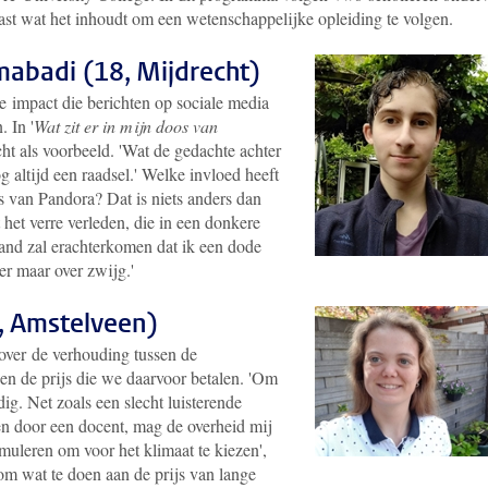
lvast wat het inhoudt om een wetenschappelijke opleiding te volgen.
abadi (18, Mijdrecht)
de impact die berichten op sociale media
 In '
Wat zit er in mijn doos van
cht als voorbeeld. 'Wat de gedachte achter
g altijd een raadsel.' Welke invloed heeft
oos van Pandora? Dat is niets anders dan
het verre verleden, die in een donkere
mand zal erachterkomen dat ik een dode
er maar over zwijg.'
, Amstelveen)
 over de verhouding tussen de
 en de prijs die we daarvoor betalen. 'Om
ig. Net zoals een slecht luisterende
n door een docent, mag de overheid mij
imuleren om voor het klimaat te kiezen',
 om wat te doen aan de prijs van lange