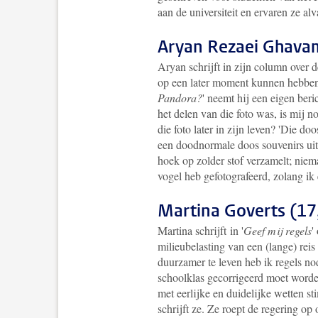
aan de universiteit en ervaren ze a
Aryan Rezaei Ghavam
Aryan schrijft in zijn column over 
op een later moment kunnen hebben.
Pandora?
' neemt hij een eigen beri
het delen van die foto was, is mij no
die foto later in zijn leven? 'Die d
een doodnormale doos souvenirs uit 
hoek op zolder stof verzamelt; nie
vogel heb gefotografeerd, zolang ik 
Martina Goverts (17
Martina schrijft in '
Geef mij regels
'
milieubelasting van een (lange) reis
duurzamer te leven heb ik regels nod
schoolklas gecorrigeerd moet worde
met eerlijke en duidelijke wetten st
schrijft ze. Ze roept de regering op