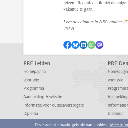
reizen. 'Ik denk dat ik niet de enig
vakantie te gaan.'
Lees de columns in NRC online:
2019)
Delen op Facebook
Delen via Bluesky
Delen op LinkedIn
Delen via WhatsA
Delen via Mas
PRE Leiden
PRE Den
Homepagina
Homepagin
Voor wie
Voor wie
Programma
Programm
Aanmelding & selectie
Aanmelding
Informatie voor ouders/verzorgers
Informatie 
Diploma
Diploma
Deze website maakt gebruik van cookies.
Meer info