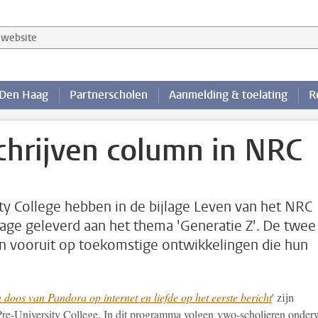
website
Den Haag
Partnerscholen
Aanmelding & toelating
R
hrijven column in NRC
ty College hebben in de bijlage Leven van het NRC
rage geleverd aan het thema 'Generatie Z'. De twee
n vooruit op toekomstige ontwikkelingen die hun
 doos van Pandora op internet en liefde op het eerste bericht
' zijn
Pre-University College. In dit programma volgen vwo-scholieren onder