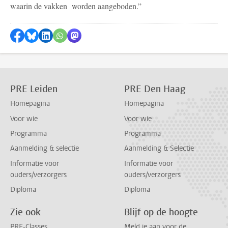
waarin de vakken worden aangeboden.”
Delen op Facebook
Delen via Bluesky
Delen op LinkedIn
Delen via WhatsApp
Delen via Mastodon
PRE Leiden
PRE Den Haag
Homepagina
Homepagina
Voor wie
Voor wie
Programma
Programma
Aanmelding & selectie
Aanmelding & Selectie
Informatie voor
Informatie voor
ouders/verzorgers
ouders/verzorgers
Diploma
Diploma
Zie ook
Blijf op de hoogte
PRE-Classes
Meld je aan voor de