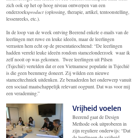
zich ook op het op hoog niveau ontwerpen van een
onderzoeks
product
(oplossing, therapie, artikel, tentoonstelling,
lessenreeks, etc.).
In de loop van de week ontving Beerend enkele e-mails van de
leerlingen met ruwe en leuke ideeën, maar de leerlingen
verrasten hem echt op de presentatieochtend: “De leerlingen
hadden verrekt leuke ideeën rondom stamcelonderzoek waar ik
zelf nooit op was gekomen. Twee leerlingen uit Pilsen
(Tsjechië) vertelden dat er een Vietnamese populatie in Tsjechië
is die geen beenmerg doneert. Zij wilden een nieuwe
stamceltechniek uitdenken. Ze benaderden het onderwerp vanuit
een sociaal maatschappelijk relevant oogpunt. Dat was voor mij
een verademing.”
Vrijheid voelen
Beerend gaat de Design
Methode ook uitproberen in
zijn reguliere onderwijs: “Dat
de leerlingen de vrijheid