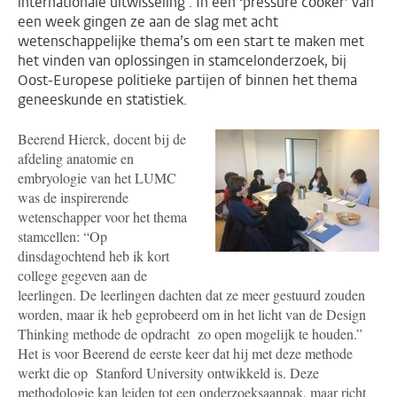
internationale uitwisseling . In een ‘pressure cooker’ van
een week gingen ze aan de slag met acht
wetenschappelijke thema’s om een start te maken met
het vinden van oplossingen in stamcelonderzoek, bij
Oost-Europese politieke partijen of binnen het thema
geneeskunde en statistiek.
Beerend Hierck, docent bij de
afdeling anatomie en
embryologie van het LUMC
was de inspirerende
wetenschapper voor het thema
stamcellen: “Op
dinsdagochtend heb ik kort
college gegeven aan de
leerlingen. De leerlingen dachten dat ze meer gestuurd zouden
worden, maar ik heb geprobeerd om in het licht van de Design
Thinking methode de opdracht zo open mogelijk te houden.”
Het is voor Beerend de eerste keer dat hij met deze methode
werkt die op Stanford University ontwikkeld is. Deze
methodologie kan leiden tot een onderzoeksaanpak, maar richt