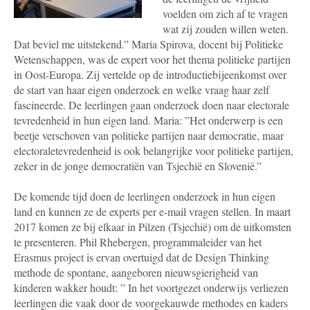
voelden om zich af te vragen
wat zij zouden willen weten.
Dat beviel me uitstekend.” Maria Spirova, docent bij Politieke
Wetenschappen, was de expert voor het thema politieke partijen
in Oost-Europa. Zij vertelde op de introductiebijeenkomst over
de start van haar eigen onderzoek en welke vraag haar zelf
fascineerde. De leerlingen gaan onderzoek doen naar electorale
tevredenheid in hun eigen land. Maria: ”Het onderwerp is een
beetje verschoven van politieke partijen naar democratie, maar
electoraletevredenheid is ook belangrijke voor politieke partijen,
zeker in de jonge democratiën van Tsjechië en Slovenië.”
De komende tijd doen de leerlingen onderzoek in hun eigen
land en kunnen ze de experts per e-mail vragen stellen. In maart
2017 komen ze bij elkaar in Pilzen (Tsjechië) om de uitkomsten
te presenteren. Phil Rhebergen, programmaleider van het
Erasmus project is ervan overtuigd dat de Design Thinking
methode de spontane, aangeboren nieuwsgierigheid van
kinderen wakker houdt: ” In het voortgezet onderwijs verliezen
leerlingen die vaak door de voorgekauwde methodes en kaders