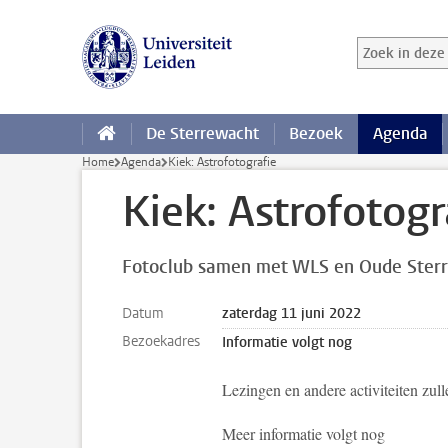
Ga direct naar de inhoud
Zoek in deze 
Zoekterm
De Sterrewacht
Bezoek
Agenda
Home
Agenda
Kiek: Astrofotografie
Kiek: Astrofotogr
Fotoclub samen met WLS en Oude Ster
Datum
zaterdag 11 juni 2022
Bezoekadres
Informatie volgt nog
Lezingen en andere activiteiten zull
Meer informatie volgt nog