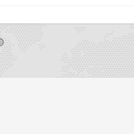
pp
todon
ns op facebook
g ons op twitter
Volg ons op instagram