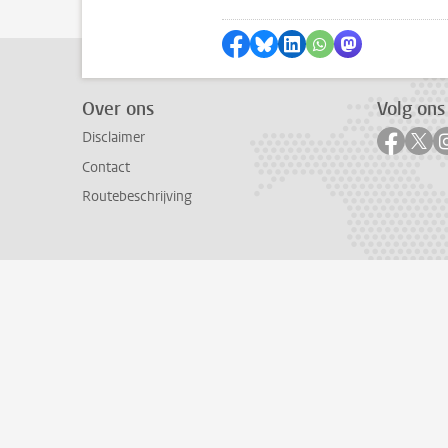
Delen op Facebook
Delen via Bluesky
Delen op LinkedIn
Delen via WhatsA
Delen via Mas
Over ons
Volg ons
Volg o
Vol
Disclaimer
Contact
Routebeschrijving