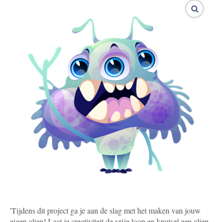
vergroo
'Tijdens dit project ga je aan de slag met het maken van jouw
eigen alien! Laat je creativiteit de vrije loop en knutsel een alien