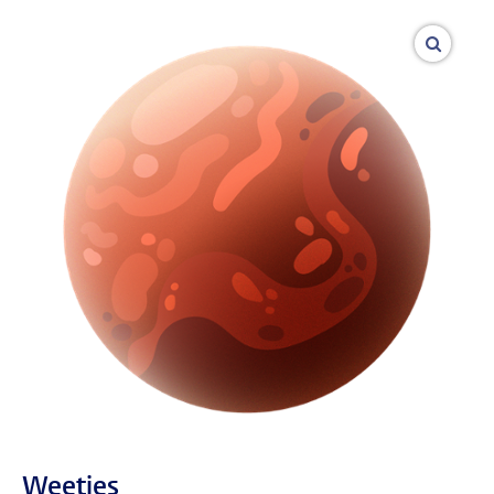
vergroo
Weetjes