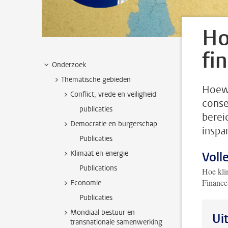
Ho
fi
Onderzoek
Thematische gebieden
Hoewe
Conflict, vrede en veiligheid
conse
publicaties
berei
Democratie en burgerschap
inspa
Publicaties
Klimaat en energie
Voll
Publications
Hoe klim
Finance
Economie
Publicaties
Mondiaal bestuur en
Ui
transnationale samenwerking