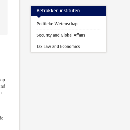
Betrokken instituten
Politieke Wetenschap
Security and Global Affairs
Tax Law and Economics
 op
end
n-
de