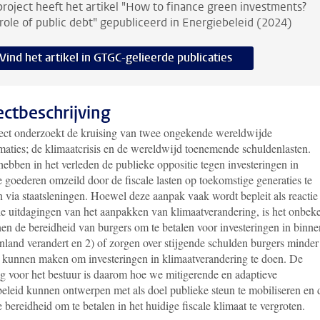
project heeft het artikel "How to finance green investments?
role of public debt" gepubliceerd in Energiebeleid (2024)
Vind het artikel in GTGC-gelieerde publicaties
ectbeschrijving
ject onderzoekt de kruising van twee ongekende wereldwijde
rmaties; de klimaatcrisis en de wereldwijd toenemende schuldenlasten.
 hebben in het verleden de publieke oppositie tegen investeringen in
 goederen omzeild door de fiscale lasten op toekomstige generaties te
 via staatsleningen. Hoewel deze aanpak vaak wordt bepleit als reactie
ale uitdagingen van het aanpakken van klimaatverandering, is het onbek
nen de bereidheid van burgers om te betalen voor investeringen in binne
nland verandert en 2) of zorgen over stijgende schulden burgers minder
 kunnen maken om investeringen in klimaatverandering te doen. De
ng voor het bestuur is daarom hoe we mitigerende en adaptieve
beleid kunnen ontwerpen met als doel publieke steun te mobiliseren en 
 bereidheid om te betalen in het huidige fiscale klimaat te vergroten.