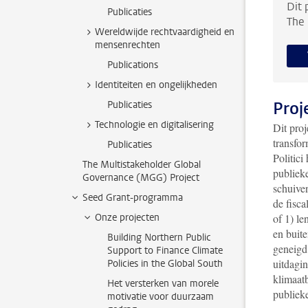
Dit 
Publicaties
The 
Wereldwijde rechtvaardigheid en
mensenrechten
Publications
Identiteiten en ongelijkheden
Proj
Publicaties
Technologie en digitalisering
Dit pro
transfo
Publicaties
Politici
The Multistakeholder Global
publieke
Governance (MGG) Project
schuiven
Seed Grant-programma
de fisc
Onze projecten
of 1) le
en buite
Building Northern Public
geneigd
Support to Finance Climate
uitdagi
Policies in the Global South
klimaat
Het versterken van morele
publieke
motivatie voor duurzaam