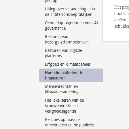
gedrag
Het pro
Uitleg over veranderingen in
doorsch
de antiterrorismepraktijken
creëert 
Gendering-algoritmen voor AI-
schulde
governance
Besturen van
bezorgplatformbedrijven
Besturen van digitale
platforms
Erfgoed en klimaatbeheer
Hoe klimaatbeleid te
financieren
Mensenrechten en
klimaatverandering
Het lokaliseren van de
Vrouwenvrede- en
Veiligheidsagenda
Reacties op massale
wreedheden en de publieke