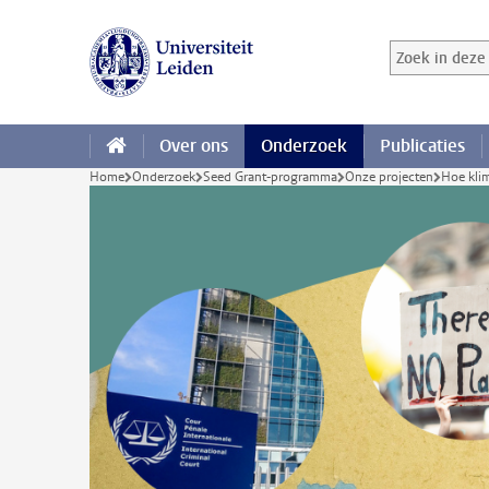
Ga direct naar de inhoud
Zoek in deze 
Zoekterm
Over ons
Onderzoek
Publicaties
Home
Onderzoek
Seed Grant-programma
Onze projecten
Hoe klim