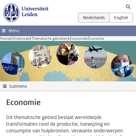
Ga direct naar de inhoud
Menu
Home
Onderzoek
Thematische gebieden
Economie
Economie
Submenu
Economie
Dit thematische gebied beslaat wereldwijde
transformaties rond de productie, toewijzing en
consumptie van hulpbronnen. Verwante onderwerpen