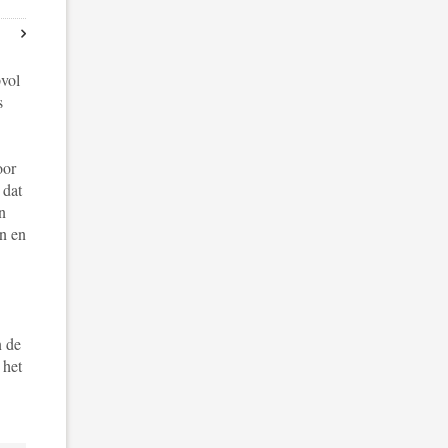
pvol
s
oor
 dat
n
en en
n de
 het