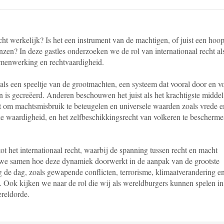
echt werkelijk? Is het een instrument van de machtigen, of juist een hoo
en? In deze gastles onderzoeken we de rol van internationaal recht al
amenwerking en rechtvaardigheid.
als een speeltje van de grootmachten, een systeem dat vooral door en v
en is gecreëerd. Anderen beschouwen het juist als het krachtigste middel
t om machtsmisbruik te beteugelen en universele waarden zoals vrede e
ke waardigheid, en het zelfbeschikkingsrecht van volkeren te bescherm
tot het internationaal recht, waarbij de spanning tussen recht en macht
n we samen hoe deze dynamiek doorwerkt in de aanpak van de grootste
de dag, zoals gewapende conflicten, terrorisme, klimaatverandering e
. Ook kijken we naar de rol die wij als wereldburgers kunnen spelen in
ereldorde.