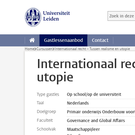
Ga direct naar de inhoud
Zoek in deze 
Zoekterm
Gastlessenaanbod
Contact
Home
Cursussen
Internationaal recht – Tussen realisme en utopie
Internationaal re
utopie
Type gastles
Op school/op de universiteit
Taal
Nederlands
Doelgroep
Primair onderwijs Onderbouw voor
Faculteit
Governance and Global Affairs
Schoolvak
Maatschappijleer