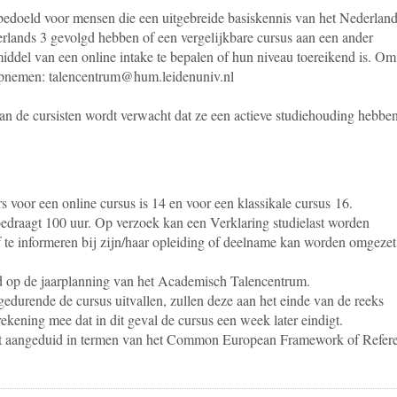
edoeld voor mensen die een uitgebreide basiskennis van het Nederlan
erlands 3 gevolgd hebben of een vergelijkbare cursus aan een ander
middel van een online intake te bepalen of hun niveau toereikend is. Om
 opnemen: talencentrum@hum.leidenuniv.nl
an de cursisten wordt verwacht dat ze een actieve studiehouding hebbe
 voor een online cursus is 14 en voor een klassikale cursus 16.
bedraagt 100 uur. Op verzoek kan een Verklaring studielast worden
lf te informeren bij zijn/haar opleiding of deelname kan worden omgezet
d op de jaarplanning van het Academisch Talencentrum.
edurende de cursus uitvallen, zullen deze aan het einde van de reeks
ekening mee dat in dit geval de cursus een week later eindigt.
dt aangeduid in termen van het Common European Framework of Refer