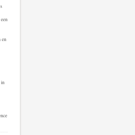
ds
 een
n en
 in
ence