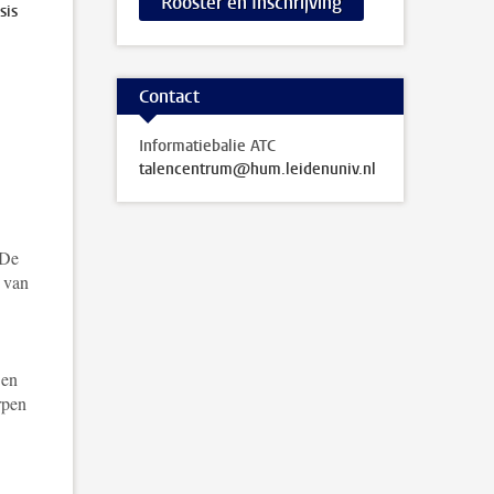
Rooster en Inschrijving
sis
Contact
Informatiebalie ATC
talencentrum@hum.leidenuniv.nl
 De
n van
 en
rpen