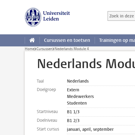
Ga direct naar de inhoud
Zoek in deze 
Zoekterm
Cursussen en toetsen
Trainingen op m
Home
Cursussen
Nederlands Module 4
Nederlands Modu
Taal
Nederlands
Doelgroep
Extern
Medewerkers
Studenten
Startniveau
B1 1/3
Doelniveau
B1 2/3
Start cursus
januari, april, september