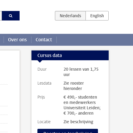
Over ons
Contact
Cursus data
Duur
20 lessen van 1,75
uur
Lesdata
Zie rooster
hieronder
Prijs
€ 490,- studenten
en medewerkers
Universiteit Leiden;
€ 700,- anderen
Locatie
Zie beschrijving