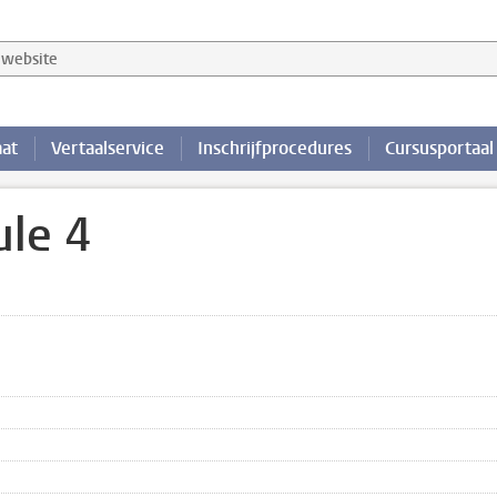
website
aat
Vertaalservice
Inschrijfprocedures
Cursusportaal
le 4