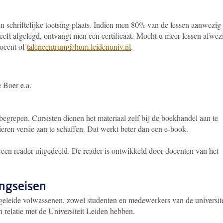
en schriftelijke toetsing plaats. Indien men 80% van de lessen aanwezig 
eeft afgelegd, ontvangt men een certificaat.
Mocht u meer lessen afwez
docent of
talencentrum@hum.leidenuniv.nl
.
e Boer e.a.
inbegrepen. Cursisten dienen het materiaal zelf bij de boekhandel aan te
ren versie aan te schaffen.
Dat werkt beter dan een e-book.
s een reader uitgedeeld. De reader is ontwikkeld door docenten van het
ingseisen
geleide volwassenen, zowel studenten en medewerkers van de universite
n relatie met de Universiteit Leiden hebben.