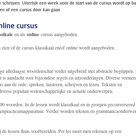
e schrijven. Uiterlijk een week voor de start van de cursus wordt op ba
ten of een cursus door kan gaan.
nline cursus
ssikale
online
en als
cursus aangeboden.
u zien of de cursus klassikaal en/of online wordt aangeboden.
ge alledaagse woordenschat verder uitgebreid met abstracte begrippen.
r is aandacht voor bijzondere regels en uitzonderingen. Diverse vorme
s aan de orde: spreken, luisteren, schrijven en lezen. Teksten en
iverse populair-wetenschappelijke en actuele onderwerpen.
00 woorden. In de lessen wordt klassikaal en in groepen geconverseerd
alenpracticumapparatuur. Verder worden teksten en grammaticaonderwe
j de lessen thuis voorbereiden. Per les moet men rekenen op een