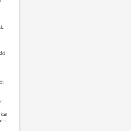
7.
ck.
del
it
at
 kan
 ons