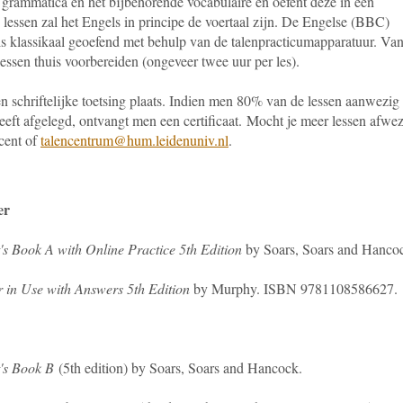
 grammatica en het bijbehorende vocabulaire en oefent deze in een
lessen zal het Engels in principe de voertaal zijn. De Engelse (BBC)
ls klassikaal geoefend met behulp van de talenpracticumapparatuur. Va
lessen thuis voorbereiden (ongeveer twee uur per les).
en schriftelijke toetsing plaats. Indien men 80% van de lessen aanwezig 
eeft afgelegd, ontvangt men een certificaat.
Mocht je meer lessen afwez
cent of
talencentrum@hum.leidenuniv.nl
.
er
s Book A with Online Practice 5th Edition
by Soars, Soars and Hanco
 in Use with Answers 5th Edition
by Murphy. ISBN 9781108586627.
's Book B
(5th edition) by Soars, Soars and Hancock.