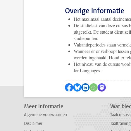
Overige informatie
Het maximaal aantal deelnemers
De studielast van deze cursus 
uitgereikt. De student dient ze
studiepunten.
Vakantieperiodes staan vermel
Wanneer er onverhoopt lessen g
worden ingehaald. Houd er reke
Het niveau van de cursus wor
for Languages.
Delen op Facebook
Delen via Bluesky
Delen op LinkedIn
Delen via WhatsA
Delen via Mas
Meer informatie
Wat bied
Algemene voorwaarden
Taalcursuss
Disclaimer
Taaltrainin