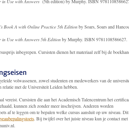
r in Use with Answers
(5th edition) by Murphy. ISBN 978110858662
s Book A with Online Practice 5th Edition
by Soars, Soars and Hanco
 in Use with Answers 5th Edition
by Murphy. ISBN 9781108586627.
ursusprijs inbegrepen. Cursisten dienen het materiaal zelf bij de boekhan
ingseisen
geleide volwassenen, zowel studenten en medewerkers van de universite
n relatie met de Universiteit Leiden hebben.
al vereist. Cursisten die aan het Academisch Talencentrum het certifica
ehaald, kunnen zich zonder meer inschrijven. Anderen worden
oets af te leggen om te bepalen welke cursus aansluit op uw niveau. Dit
iveaubepalingstoets
. Bij twijfel over het juiste niveau kun je contact met
univ.nl.