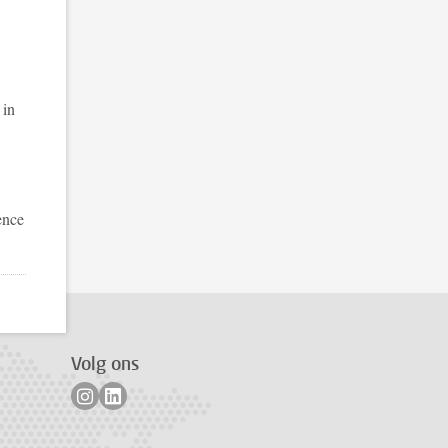
 in
ence
Volg ons
Volg ons op instagram
Volg ons op linkedin