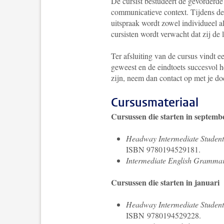
De cursist bestudeert de gevorderde
communicatieve context. Tijdens de 
uitspraak wordt zowel individueel a
cursisten wordt verwacht dat zij de 
Ter afsluiting van de cursus vindt e
geweest en de eindtoets succesvol h
zijn, neem dan contact op met je do
Cursusmateriaal
Cursussen die starten in septemb
Headway Intermediate Student'
ISBN 9780194529181.
Intermediate English Grammar
Cursussen die starten in januari
Headway Intermediate Student
ISBN 9780194529228.