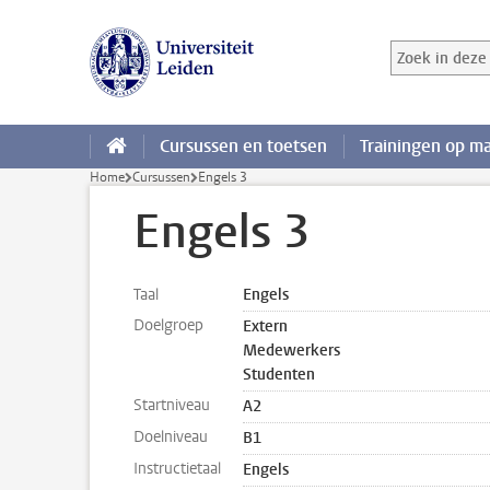
Ga direct naar de inhoud
Zoek in deze 
Zoekterm
Cursussen en toetsen
Trainingen op m
Home
Cursussen
Engels 3
Engels 3
Taal
Engels
Doelgroep
Extern
Medewerkers
Studenten
Startniveau
A2
Doelniveau
B1
Instructietaal
Engels