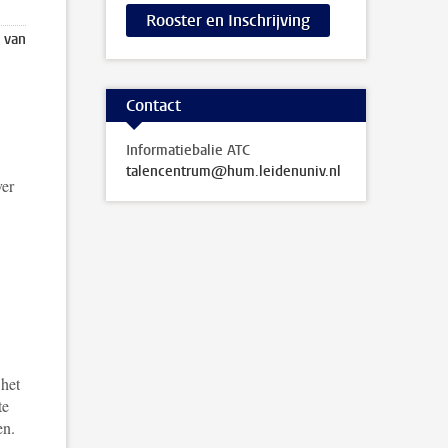
Rooster en Inschrijving
s van
Contact
Informatiebalie ATC
talencentrum@hum.leidenuniv.nl
ver
 het
te
en.