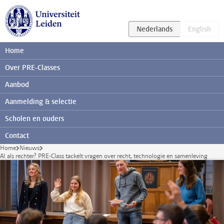
Ga direct naar de inhoud
Home
Over PRE-Classes
Aanbod
Aanmelding & selectie
Scholen en ouders
Contact
Home
Nieuws
AI als rechter? PRE-Class tackelt vragen over recht, technologie en samenleving