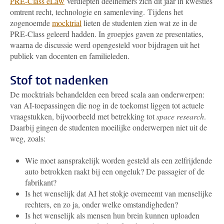
PRE-Class eLaw
verdiepten deelnemers zich dit jaar in kwesties
omtrent recht, technologie en samenleving. Tijdens het
zogenoemde
mocktrial
lieten de studenten zien wat ze in de
PRE-Class geleerd hadden. In groepjes gaven ze presentaties,
waarna de discussie werd opengesteld voor bijdragen uit het
publiek van docenten en familieleden.
Stof tot nadenken
De mocktrials behandelden een breed scala aan onderwerpen:
van AI-toepassingen die nog in de toekomst liggen tot actuele
vraagstukken, bijvoorbeeld met betrekking tot
space research
.
Daarbij gingen de studenten moeilijke onderwerpen niet uit de
weg, zoals:
Wie moet aansprakelijk worden gesteld als een zelfrijdende
auto betrokken raakt bij een ongeluk? De passagier of de
fabrikant?
Is het wenselijk dat AI het stokje overneemt van menselijke
rechters, en zo ja, onder welke omstandigheden?
Is het wenselijk als mensen hun brein kunnen uploaden