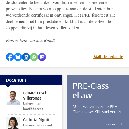
de studenten te bedanken voor hun inzet en inspirerende
presentaties. Na een warm applaus namen de studenten hun
welverdiende certificaat in ontvangst. Het PRE feliciteert alle
deelnemers met hun prestatie en kijkt uit naar de volgende
stappen die zij in hun leven zullen zetten!
Foto's: Eric van den Bandt
Delen op Facebook
Delen via Bluesky
Delen op LinkedIn
Delen via WhatsApp
Delen via Mastodon
Mail de redactie
Docenten
PRE-Class
eLaw
Eduard Fosch
Villaronga
Universitair
Meer weten over de PRE-
hoofddocent
Class eLaw? Klik snel verder!
Carlotta Rigotti
Lees meer
Universitair docent