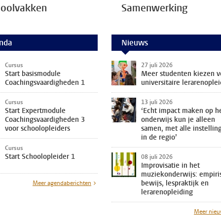
hoolvakken
Samenwerking
nda
Nieuws
Cursus
27 juli 2026
Start basismodule
Meer studenten kiezen v
Coachingsvaardigheden 1
universitaire lerarenople
Cursus
13 juli 2026
Start Expertmodule
‘Echt impact maken op h
Coachingsvaardigheden 3
onderwijs kun je alleen
voor schoolopleiders
samen, met alle instellin
in de regio’
Cursus
Start Schoolopleider 1
08 juli 2026
Improvisatie in het
muziekonderwijs: empiri
bewijs, lespraktijk en
Meer agendaberichten
lerarenopleiding
Meer nie