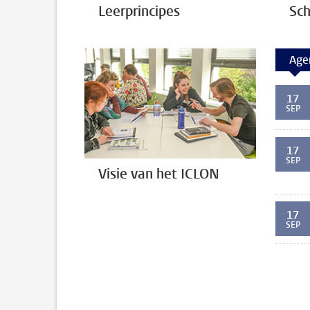
Leerprincipes
Sc
Age
17
SEP
17
SEP
Visie van het ICLON
17
SEP