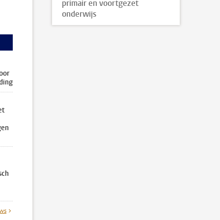
primair en voortgezet
onderwijs
oor
iding
et
gen
sch
uws