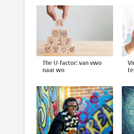
The U-factor: van vwo
Vi
naar wo
te