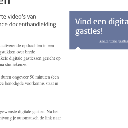
en
rte video's van
Vind een digit
nde docenthandleiding
gastles!
Alle digitale gastle
activerende opdrachten in een
gstukken over brede
ele digitale gastlessen gericht op
ma studiekeuze.
en duren ongeveer 50 minuten (één
 De benodigde voorkennis staat in
gewenste digitale gastles. Na het
ntvang je automatisch de link naar