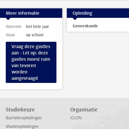
Meer informatie
Opleiding
Geneeskunde
Wanneer
het hele jaar
Waar
op school
Vraag deze gastles
aan - Let op: deze
gastles moest ruim
van tevoren
worden
aangevraagd
Studiekeuze
Organisatie
Bacheloropleidingen
ICLON
Masteropleidingen