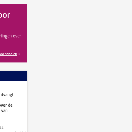
oor
rlingen over
oor scholen
ntvangt
over de
 van
22