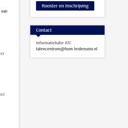
Rooster en Inschrijving
s van
Contact
Informatiebalie ATC
talencentrum@hum.leidenuniv.nl
ver
het