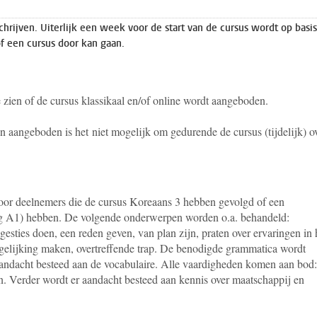
schrijven. Uiterlijk een week voor de start van de cursus wordt op basi
of een cursus door kan gaan.
e zien of de cursus klassikaal en/of online wordt aangeboden.
aangeboden is het niet mogelijk om gedurende de cursus (tijdelijk) o
oor deelnemers die de cursus Koreaans 3 hebben gevolgd of een
dig A1) hebben. De volgende onderwerpen worden o.a. behandeld:
esties doen, een reden geven, van plan zijn, praten over ervaringen in 
gelijking maken, overtreffende trap
. De benodigde grammatica wordt
aandacht besteed aan de vocabulaire. Alle vaardigheden komen aan bod:
ren. Verder wordt er aandacht besteed aan kennis over maatschappij en