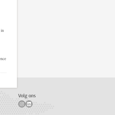
 in
ence
Volg ons
Volg ons op instagram
Volg ons op linkedin