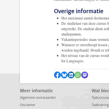
Overige informatie
Het maximaal aantal deelnemers
De studielast van deze cursus 
uitgereikt. De student dient ze
studiepunten.
Vakantieperiodes staan vermel
Wanneer er onverhoopt lessen g
worden ingehaald. Houdt er rek
Het niveau van de cursus wor
for Languages.
Delen op Facebook
Delen via Bluesky
Delen op LinkedIn
Delen via WhatsA
Delen via Mas
Meer informatie
Wat bied
Algemene voorwaarden
Taalcursuss
Disclaimer
Taaltrainin