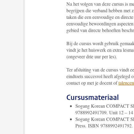
Na het volgen van deze cursus is m
begrijpen die verband hebben met z
taken die een eenvoudige en directe
eenvoudige bewoordingen aspecten 
gebied van directe behoeften beschr
Bij de cursus wordt gebruik gemaak
vindt je het huiswerk en extra lesma
(ongeveer drie uur per les).
Ter afsluiting van de cursus vindt 
eindtoets succesvol heeft afgelegd 
contact op met je docent of
talence
Cursusmateriaal
Sogang Korean COMPACT SERIE
9788992491709.
Unit 1
2
– 14 
Sogang Korean COMPACT SERI
Press. ISBN 9788992491792.