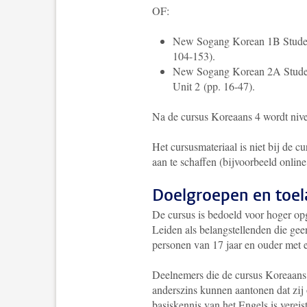
OF:
New Sogang Korean 1B Studen
104-153).
New Sogang Korean 2A Studen
Unit 2
(pp.
16
-
47
).
Na de cursus Koreaans 4 wordt nive
Het cursusmateriaal is niet bij de c
aan te schaffen (bijvoorbeeld onlin
Doelgroepen en toel
De cursus is bedoeld voor hoger op
Leiden als belangstellenden die gee
personen van 17 jaar en ouder met 
Deelnemers die de cursus Koreaans
anderszins kunnen aantonen dat zij 
basiskennis van het Engels is vereist