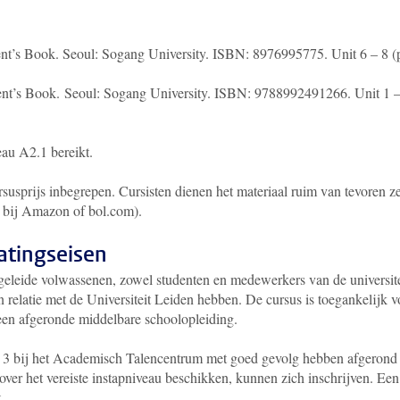
t’s Book. Seoul: Sogang University. ISBN: 8976995775.
Unit 6 – 8 (
t’s Book. Seoul: Sogang University. ISBN: 9788992491266.
Unit 1 
au A2.1 bereikt.
ursusprijs inbegrepen. Cursisten dienen het materiaal ruim van tevoren ze
e bij Amazon of bol.com).
atingseisen
geleide volwassenen, zowel studenten en medewerkers van de universite
n relatie met de Universiteit Leiden hebben. De cursus is toegankelijk v
een afgeronde middelbare schoolopleiding.
 3 bij het Academisch Talencentrum met goed gevolg hebben afgerond
over het vereiste instapniveau beschikken, kunnen zich inschrijven. Een
.