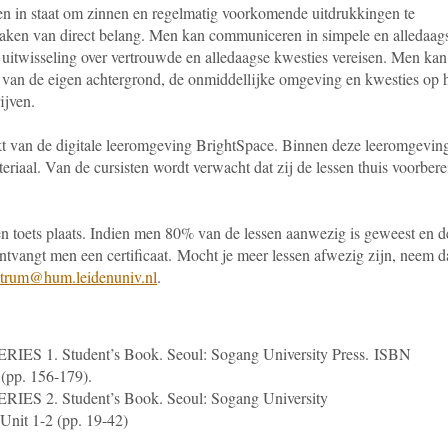
en in staat om zinnen en regelmatig voorkomende uitdrukkingen te
aken van direct belang. Men kan communiceren in simpele en alledaag
 uitwisseling over vertrouwde en alledaagse kwesties vereisen. Men kan
van de eigen achtergrond, de onmiddellijke omgeving en kwesties op 
ijven.
t van de digitale leeromgeving BrightSpace. Binnen deze leeromgevin
teriaal. Van de cursisten wordt verwacht dat zij de lessen thuis voorber
een toets plaats. Indien men 80% van de lessen aanwezig is geweest en d
ontvangt men een certificaat.
Mocht je meer lessen afwezig zijn, neem d
ntrum@hum.leidenuniv.nl
.
S 1. Student’s Book. Seoul: Sogang University Press. ISBN
(pp. 1
56
-179).
ES 2. Student’s Book. Seoul: Sogang University
Unit 1-
2
(pp.
19
-
42)