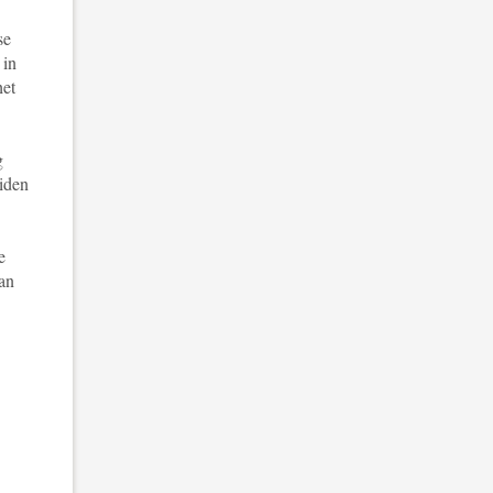
se
 in
het
g
eiden
e
an