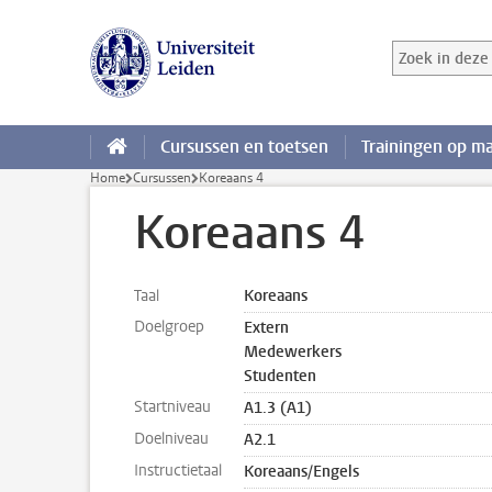
Ga direct naar de inhoud
Zoek in deze 
Zoekterm
Cursussen en toetsen
Trainingen op m
Home
Cursussen
Koreaans 4
Koreaans 4
Taal
Koreaans
Doelgroep
Extern
Medewerkers
Studenten
Startniveau
A1.3 (A1)
Doelniveau
A2.1
Instructietaal
Koreaans/Engels