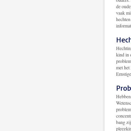
de ouder
vaak mi
hechten 
informat
Hech
Hechtin
kind in
probleme
met het
Ernstig
Prob
Hebben 
Wetensc
problem
concent
bang zij
pleegki