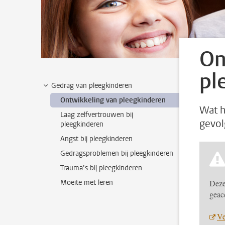
On
pl
Gedrag van pleegkinderen
Ontwikkeling van pleegkinderen
Wat h
Laag zelfvertrouwen bij
gevol
pleegkinderen
Angst bij pleegkinderen
Gedragsproblemen bij pleegkinderen
Trauma’s bij pleegkinderen
Moeite met leren
Deze
geac
Ve