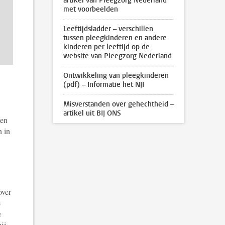
artikel van Pleegzorg Nederland
met voorbeelden
Leeftijdsladder – verschillen
tussen pleegkinderen en andere
kinderen per leeftijd op de
website van Pleegzorg Nederland
Ontwikkeling van pleegkinderen
(pdf) – Informatie het NJI
Misverstanden over gehechtheid –
artikel uit BIJ ONS
 en
n in
over
e
e
ij