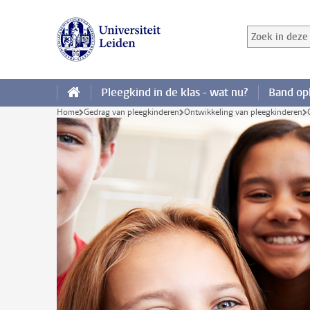
Ga direct naar de inhoud
Zoek in deze 
Zoekterm
Pleegkind in de klas - wat nu?
Band o
Home
Gedrag van pleegkinderen
Ontwikkeling van pleegkinderen