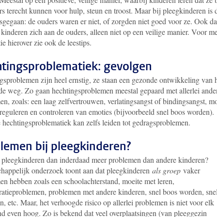
s terecht kunnen voor hulp, steun en troost. Maar bij pleegkinderen is 
sgegaan: de ouders waren er niet, of zorgden niet goed voor ze. Ook d
kinderen zich aan de ouders, alleen niet op een veilige manier. Voor m
ie hierover zie ook de leestips.
tingsproblematiek: gevolgen
gsproblemen zijn heel ernstig, ze staan een gezonde ontwikkeling van 
 de weg. Zo gaan hechtingsproblemen meestal gepaard met allerlei ande
n, zoals: een laag zelfvertrouwen, verlatingsangst of bindingsangst, mo
 reguleren en controleren van emoties (bijvoorbeeld snel boos worden).
e hechtingsproblematiek kan zelfs leiden tot gedragsproblemen.
lemen bij pleegkinderen?
pleegkinderen dan inderdaad meer problemen dan andere kinderen?
happelijk onderzoek toont aan dat pleegkinderen
als groep
vaker
en hebben zoals een schoolachterstand, moeite met leren,
ratieproblemen, problemen met andere kinderen, snel boos worden, sne
n, etc. Maar, het verhoogde risico op allerlei problemen is niet voor elk
nd even hoog. Zo is bekend dat veel overplaatsingen (van pleeggezin