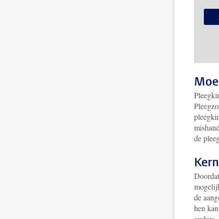
Moei
Pleegki
Pleegzor
pleegki
mishand
de plee
Kern
Doordat
mogelijk
de aang
hen kan
ouders. 