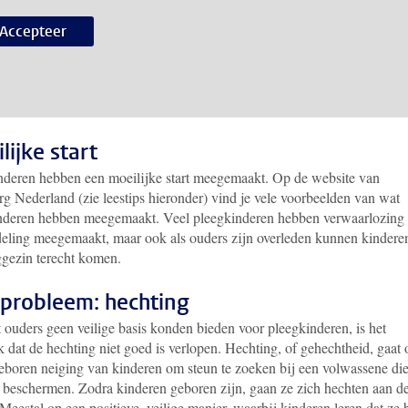
Accepteer
lijke start
nderen hebben een moeilijke start meegemaakt. Op de website van
g Nederland (zie leestips hieronder) vind je vele voorbeelden van wat
nderen hebben meegemaakt. Veel pleegkinderen hebben verwaarlozing
eling meegemaakt, maar ook als ouders zijn overleden kunnen kindere
ggezin terecht komen.
probleem: hechting
 ouders geen veilige basis konden bieden voor pleegkinderen, is het
 dat de hechting niet goed is verlopen. Hechting, of gehechtheid, gaat 
eboren neiging van kinderen om steun te zoeken bij een volwassene di
 beschermen. Zodra kinderen geboren zijn, gaan ze zich hechten aan d
Meestal op een positieve, veilige manier, waarbij kinderen leren dat ze b