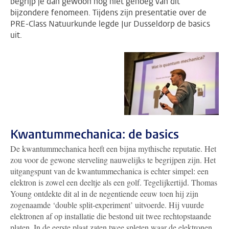
begrijp je dan gewoon nog niet genoeg van dit
bijzondere fenomeen. Tijdens zijn presentatie over de
PRE-Class Natuurkunde legde Jur Dusseldorp de basics
uit.
Kwantummechanica: de basics
De kwantummechanica heeft een bijna mythische reputatie. Het
zou voor de gewone sterveling nauwelijks te begrijpen zijn. Het
uitgangspunt van de kwantummechanica is echter simpel: een
elektron is zowel een deeltje als een golf. Tegelijkertijd. Thomas
Young ontdekte dit al in de negentiende eeuw toen hij zijn
zogenaamde ‘double split-experiment’ uitvoerde. Hij vuurde
elektronen af op installatie die bestond uit twee rechtopstaande
platen. In de eerste plaat zaten twee spleten waar de elektronen