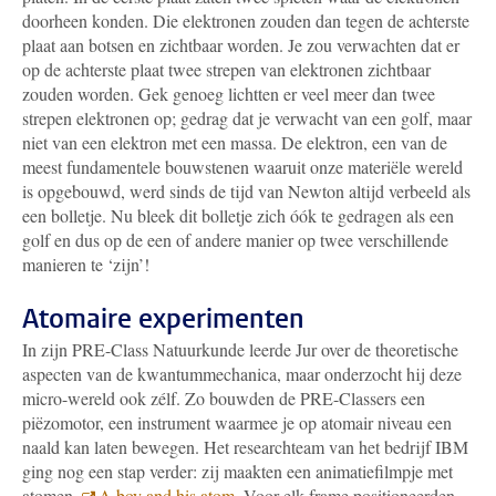
doorheen konden. Die elektronen zouden dan tegen de achterste
plaat aan botsen en zichtbaar worden. Je zou verwachten dat er
op de achterste plaat twee strepen van elektronen zichtbaar
zouden worden. Gek genoeg lichtten er veel meer dan twee
strepen elektronen op; gedrag dat je verwacht van een golf, maar
niet van een elektron met een massa. De elektron, een van de
meest fundamentele bouwstenen waaruit onze materiële wereld
is opgebouwd, werd sinds de tijd van Newton altijd verbeeld als
een bolletje. Nu bleek dit bolletje zich óók te gedragen als een
golf en dus op de een of andere manier op twee verschillende
manieren te ‘zijn’!
Atomaire experimenten
In zijn PRE-Class Natuurkunde leerde Jur over de theoretische
aspecten van de kwantummechanica, maar onderzocht hij deze
micro-wereld ook zélf. Zo bouwden de PRE-Classers een
piëzomotor, een instrument waarmee je op atomair niveau een
naald kan laten bewegen. Het researchteam van het bedrijf IBM
ging nog een stap verder: zij maakten een animatiefilmpje met
atomen,
A boy and his atom
. Voor elk frame positioneerden