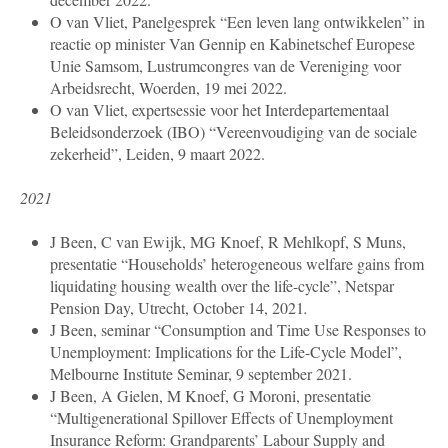
O van Vliet, Panelgesprek “Een leven lang ontwikkelen” in
reactie op minister Van Gennip en Kabinetschef Europese
Unie Samsom, Lustrumcongres van de Vereniging voor
Arbeidsrecht, Woerden, 19 mei 2022.
O van Vliet, expertsessie voor het Interdepartementaal
Beleidsonderzoek (IBO) “Vereenvoudiging van de sociale
zekerheid”, Leiden, 9 maart 2022.
2021
J Been, C van Ewijk, MG Knoef, R Mehlkopf, S Muns,
presentatie “Households’ heterogeneous welfare gains from
liquidating housing wealth over the life-cycle”, Netspar
Pension Day, Utrecht, October 14, 2021
.
J Been, seminar “Consumption and Time Use Responses to
Unemployment: Implications for the Life-Cycle Model”,
Melbourne Institute Seminar, 9 september 2021.
J Been, A Gielen, M Knoef, G Moroni, presentatie
“Multigenerational Spillover Effects of Unemployment
Insurance Reform: Grandparents’ Labour Supply and