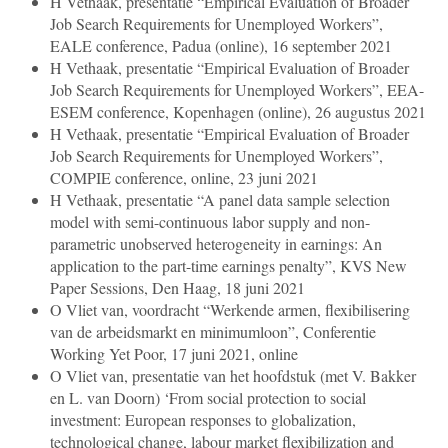
H Vethaak, presentatie “Empirical Evaluation of Broader
Job Search Requirements for Unemployed Workers”,
EALE conference, Padua (online), 16 september 2021
H Vethaak, presentatie “Empirical Evaluation of Broader
Job Search Requirements for Unemployed Workers”, EEA-
ESEM conference, Kopenhagen (online), 26 augustus 2021
H Vethaak, presentatie “Empirical Evaluation of Broader
Job Search Requirements for Unemployed Workers”,
COMPIE conference, online, 23 juni 2021
H Vethaak, presentatie “A panel data sample selection
model with semi-continuous labor supply and non-
parametric unobserved heterogeneity in earnings: An
application to the part-time earnings penalty”, KVS New
Paper Sessions, Den Haag, 18 juni 2021
O Vliet
van
, voordracht “Werkende armen, flexibilisering
van de arbeidsmarkt en minimumloon”, Conferentie
Working Yet Poor, 17 juni 2021, online
O Vliet
van
, presentatie van het hoofdstuk (met V. Bakker
en L. van Doorn) ‘From social protection to social
investment: European responses to globalization,
technological change, labour market flexibilization and