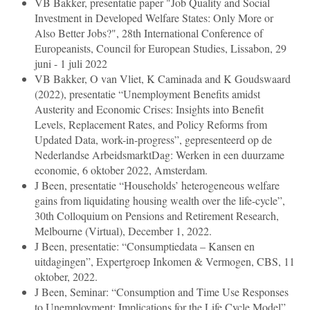
VB Bakker, presentatie paper "Job Quality and Social
Investment in Developed Welfare States: Only More or
Also Better Jobs?", 28th International Conference of
Europeanists, Council for European Studies, Lissabon, 29
juni - 1 juli 2022
VB Bakker, O van Vliet, K Caminada and K Goudswaard
(2022), presentatie “Unemployment Benefits amidst
Austerity and Economic Crises: Insights into Benefit
Levels, Replacement Rates, and Policy Reforms from
Updated Data, work-in-progress”, gepresenteerd op de
Nederlandse ArbeidsmarktDag: Werken in een duurzame
economie, 6 oktober 2022, Amsterdam.
J Been, presentatie “Households’ heterogeneous welfare
gains from liquidating housing wealth over the life-cycle”,
30th Colloquium on Pensions and Retirement Research,
Melbourne (Virtual), December 1, 2022.
J Been, presentatie: “Consumptiedata – Kansen en
uitdagingen”, Expertgroep Inkomen & Vermogen, CBS, 11
oktober, 2022.
J Been, Seminar: “Consumption and Time Use Responses
to Unemployment: Implications for the Life Cycle Model”,