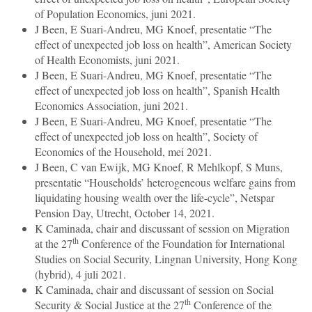
of Population Economics, juni 2021.
J Been, E Suari-Andreu, MG Knoef, presentatie “The
effect of unexpected job loss on health”, American Society
of Health Economists, juni 2021.
J Been, E Suari-Andreu, MG Knoef, presentatie “The
effect of unexpected job loss on health”, Spanish Health
Economics Association, juni 2021.
J Been, E Suari-Andreu, MG Knoef, presentatie “The
effect of unexpected job loss on health”, Society of
Economics of the Household, mei 2021.
J Been, C van Ewijk, MG Knoef, R Mehlkopf, S Muns,
presentatie “Households’ heterogeneous welfare gains from
liquidating housing wealth over the life-cycle”, Netspar
Pension Day, Utrecht, October 14, 2021.
K Caminada, chair and discussant of session on Migration
th
at the 27
Conference of the Foundation for International
Studies on Social Security, Lingnan University, Hong Kong
(hybrid), 4 juli 2021.
K Caminada, chair and discussant of session on Social
th
Security & Social Justice at the 27
Conference of the