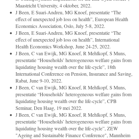
Maastricht University, 4 oktober, 2022.
J Been, E Suari-Andreu, MG Knoef, presentatie “The
effect of unexpected job loss on health”, European Health
Economics Association, Oslo, July 5-8, 2022.
J Been, E Suari-Andreu, MG Knoef, presentatie “The
effect of unexpected job loss on health”, International
Health Economics Workshop, June 24-25, 2022.
J Been, C van Ewijk, MG Knoef, R Mehlkopf, S Muns,
presentatie “Households’ heterogeneous welfare gains from
liquidating housing wealth over the life-cycle”, 18th
International Conference on Pension, Insurance and Saving,
Rabat, June 9-10, 2022.
J Been, C van Ewijk, MG Knoef, R Mehlkopf, S Muns,
presentatie “Households’ heterogeneous welfare gains from
liquidating housing wealth over the life-cycle”, CPB
Seminar, Den Haag, 19 mei 2022.
J Been, C van Ewijk, MG Knoef, R Mehlkopf, S Muns,
presentatie “Households’ heterogeneous welfare gains from
liquidating housing wealth over the life-cycle”, ZEW
"Ageing and Sustainable Finance Conference", Mannheim