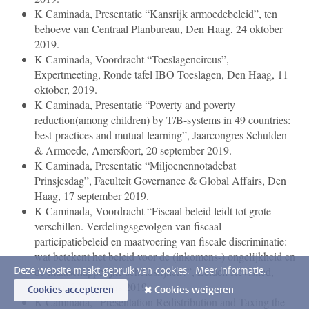
K Caminada, Presentatie “Kansrijk armoedebeleid”, ten
behoeve van Centraal Planbureau, Den Haag, 24 oktober
2019.
K Caminada, Voordracht “Toeslagencircus”,
Expertmeeting, Ronde tafel IBO Toeslagen, Den Haag, 11
oktober, 2019.
K Caminada, Presentatie “Poverty and poverty
reduction(among children) by T/B-systems in 49 countries:
best-practices and mutual learning”, Jaarcongres Schulden
& Armoede, Amersfoort, 20 september 2019.
K Caminada, Presentatie “Miljoenennotadebat
Prinsjesdag”, Faculteit Governance & Global Affairs, Den
Haag, 17 september 2019.
K Caminada, Voordracht “Fiscaal beleid leidt tot grote
verschillen. Verdelingsgevolgen van fiscaal
participatiebeleid en maatvoering van fiscale discriminatie:
wat betekent het beleid voor de (inkomens-) ongelijkheid en
Deze website maakt gebruik van cookies.
Meer informatie.
de maatschappelijke scheidslijnen?”, Leiden Revisited,
Leiden, 30 augustus 2019.
Cookies accepteren
Cookies weigeren
K Caminada, “Presentation Redistribution and Taxing the