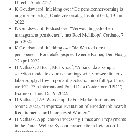
Utrecht, 5 juli 2022
K Goudswaard, Inleiding over “De pensioenhervorming is
nog niet volledig”, Onderzoekersdag Instituut Gak, 13 juni
2022
K Goudswaard, Podcast over ''Verwachtingskloof en -
management pensioenen'', met Roel Mehlkopf, Cardano, 7
juni 2022
K Goudswaard, Inleiding over ''de Wet toekomst
pensioenen'', Rondetafelgesprek Tweede Kamer, Den Haag,
22 april 2022
H Vethaak, J Been, MG Knoef, “A panel data sample
selection model to estimate earnings with semi-continuous
labor supply: How important is selection into full-/part-time
work?”, 27th International Panel Data Conference (IPDC),
Bertinoro, June 16-19, 2022.
H Vethaak, IZA Workshop: Labor Market Institutions
(online 2022), “Empirical Evaluation of Broader Job Search
Requirements for Unemployed Workers”
H Vethaak, Application Processing Times and Prepayments
in the Dutch Welfare System, presentatie in Leiden op 14
december 2022.