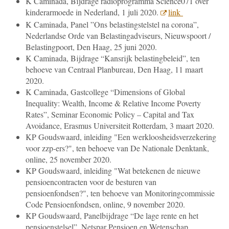
K Caminada, Bijdrage radioprogramma Science071 over
kinderarmoede in Nederland, 1 juli 2020.
link
K Caminada, Panel ”Ons belastingstelstel na corona”,
Nederlandse Orde van Belastingadviseurs, Nieuwspoort /
Belastingpoort, Den Haag, 25 juni 2020.
K Caminada, Bijdrage “Kansrijk belastingbeleid”, ten
behoeve van Centraal Planbureau, Den Haag, 11 maart
2020.
K Caminada, Gastcollege “Dimensions of Global
Inequality: Wealth, Income & Relative Income Poverty
Rates”, Seminar Economic Policy – Capital and Tax
Avoidance, Erasmus Universiteit Rotterdam, 3 maart 2020.
KP Goudswaard, inleiding "Een werkloosheidsverzekering
voor zzp-ers?", ten behoeve van De Nationale Denktank,
online, 25 november 2020.
KP Goudswaard, inleiding "Wat betekenen de nieuwe
pensioencontracten voor de besturen van
pensioenfondsen?", ten behoeve van Monitoringcommissie
Code Pensioenfondsen, online, 9 november 2020.
KP Goudswaard, Panelbijdrage “De lage rente en het
pensioenstelsel”, Netspar Pensioen en Wetenschap