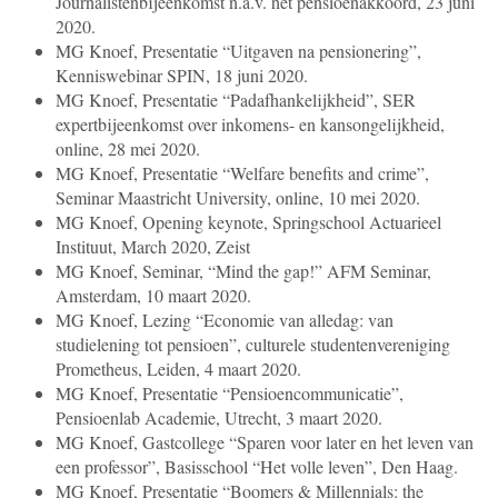
Journalistenbijeenkomst n.a.v. het pensioenakkoord, 23 juni
2020.
MG Knoef, Presentatie “Uitgaven na pensionering”,
Kenniswebinar SPIN, 18 juni 2020.
MG Knoef, Presentatie “Padafhankelijkheid”, SER
expertbijeenkomst over inkomens- en kansongelijkheid,
online, 28 mei 2020.
MG Knoef, Presentatie “Welfare benefits and crime”,
Seminar Maastricht University, online, 10 mei 2020.
MG Knoef, Opening keynote, Springschool Actuarieel
Instituut, March 2020, Zeist
MG Knoef, Seminar, “Mind the gap!” AFM Seminar,
Amsterdam, 10 maart 2020.
MG Knoef, Lezing “Economie van alledag: van
studielening tot pensioen”, culturele studentenvereniging
Prometheus, Leiden, 4 maart 2020.
MG Knoef, Presentatie “Pensioencommunicatie”,
Pensioenlab Academie, Utrecht, 3 maart 2020.
MG Knoef, Gastcollege “Sparen voor later en het leven van
een professor”, Basisschool “Het volle leven”, Den Haag.
MG Knoef, Presentatie “Boomers & Millennials: the