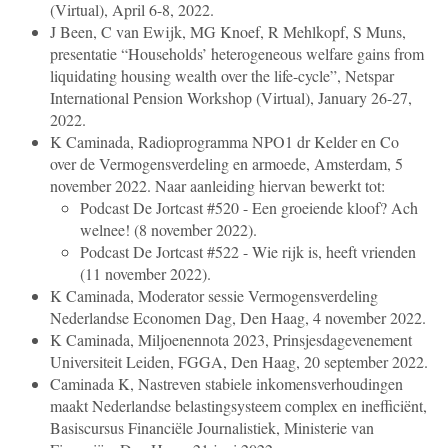
(Virtual), April 6-8, 2022.
J Been, C van Ewijk, MG Knoef, R Mehlkopf, S Muns,
presentatie “Households’ heterogeneous welfare gains from
liquidating housing wealth over the life-cycle”, Netspar
International Pension Workshop (Virtual), January 26-27,
2022.
K Caminada, Radioprogramma NPO1 dr Kelder en Co
over de Vermogensverdeling en armoede, Amsterdam, 5
november 2022. Naar aanleiding hiervan bewerkt tot:
Podcast De Jortcast #520 - Een groeiende kloof?
Ach
welnee! (8 november 2022).
Podcast De Jortcast #522 - Wie rijk is, heeft vrienden
(11 november 2022).
K Caminada, Moderator sessie Vermogensverdeling
Nederlandse Economen Dag, Den Haag, 4 november 2022.
K Caminada, Miljoenennota 2023, Prinsjesdagevenement
Universiteit Leiden, FGGA, Den Haag, 20 september 2022.
Caminada K, Nastreven stabiele inkomensverhoudingen
maakt Nederlandse belastingsysteem complex en inefficiënt,
Basiscursus Financiële Journalistiek, Ministerie van