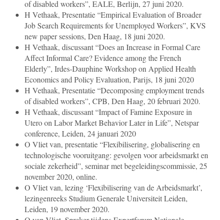
of disabled workers”, EALE, Berlijn, 27 juni 2020.
H Vethaak, Presentatie “Empirical Evaluation of Broader
Job Search Requirements for Unemployed Workers”, KVS
new paper sessions, Den Haag, 18 juni 2020.
H Vethaak, discussant “Does an Increase in Formal Care
Affect Informal Care? Evidence among the French
Elderly”, Irdes-Dauphine Workshop on Applied Health
Economics and Policy Evaluation, Parijs, 18 juni 2020
H Vethaak, Presentatie “Decomposing employment trends
of disabled workers”, CPB, Den Haag, 20 februari 2020.
H Vethaak, discussant “Impact of Famine Exposure in
Utero on Labor Market Behavior Later in Life”, Netspar
conference, Leiden, 24 januari 2020
O Vliet van, presentatie “Flexibilisering, globalisering en
technologische vooruitgang: gevolgen voor arbeidsmarkt en
sociale zekerheid”, seminar met begeleidingscommissie, 25
november 2020, online.
O Vliet van, lezing ‘Flexibilisering van de Arbeidsmarkt’,
lezingenreeks Studium Generale Universiteit Leiden,
Leiden, 19 november 2020.
O van Vliet, Spreker tijdens Expertforum Nationale