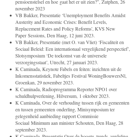
pensioenstelsel en hoe
gaat het er uit zien?”, Zutphen, 26
november 2023
VB Bakker, Presentatie ‘Unemployment Benefits Amidst
Austerity and Economic
Crises: Benefit Levels,
Replacement Rates and Policy Reforms’, KVS New
Paper
Sessions, Den Haag, 12 juni 2023.
VB Bakker, Presentatie (met O. van Vliet) ‘Fiscaliteit en
Sociaal Beleid: Een
internationaal vergelijkend perspectief’,
Slotsymposium ‘De toekomst van de universele
verzorgingsstaat’, Utrecht, 27 januari 2023.
K Caminada, Keynote Fabels en feiten: inzichten uit de
Inkomensstatistiek, Fabeltjes
Festival WoningBouwersNl,
Groenkan, 29 november 2023.
K Caminada, Radioprogramma Reporter NPO1 over
schuldhulpverlening, Hilversum,
1 oktober 2023.
K Caminada, Over de verhouding tussen rijk en gemeenten
en tussen gemeenten
onderling, Minisymposium ter
gelegenheid aanbieding rapport Commissie
Sociaal
Minimum aan minister Schouten, Den Haag, 28
september 2023.
K Caminada, Presentatie Over de hoogte, trends, verdeling