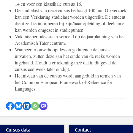
14 en voor een klassikale cursus 16.
De studielast van deze cursus bedraagt 100 uur. Op verzoek
kan een Verklaring studielast worden uitgereikt. De student
dient zelf te informeren bij zijn/haar opleiding of deelname
kan worden omgezet in studiepunten.
Vakantieperiodes staan vermeld op de jaarplanning van het
Academisch Talencentrum.
Wanneer er onverhoopt lessen gedurende de cursus
uitvallen, zullen deze aan het einde van de reeks worden
ingehaald. Houdt u er rekening mee dat in dit geval de
cursus een week later eindigt.
Het niveau van de cursus wordt aangeduid in termen van
het Common European Framework of Reference for
Languages.
Delen op Facebook
Delen via Bluesky
Delen op LinkedIn
Delen via WhatsApp
Delen via Mastodon
Cursus data
Contact