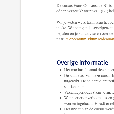
De cursus Frans Conversatie B1 is 
of een vergelijkbaar niveau (B1) he
Wil je weten welk taalniveau het be
intake. We brengen je vervolgens in
bepalen en je kan adviseren over de 
naar:
talencentrum@hum.leidenuniv
Overige informatie
Het maximaal aantal deelnemer
De studielast van deze cursus 
uitgereikt. De student dient ze
studiepunten.
Vakantieperiodes staan vermel
Wanneer er onverhoopt lessen g
worden ingehaald. Houdt er rek
Het niveau van de cursus wor