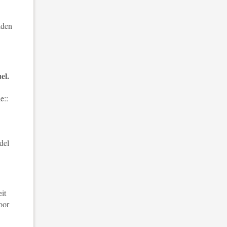
iden
el.
e:
:
del
it
oor