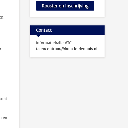
Rooster en Inschrijving
en
Contact
Informatiebalie ATC
p
talencentrum@hum.leidenuniv.nl
kunt
n en