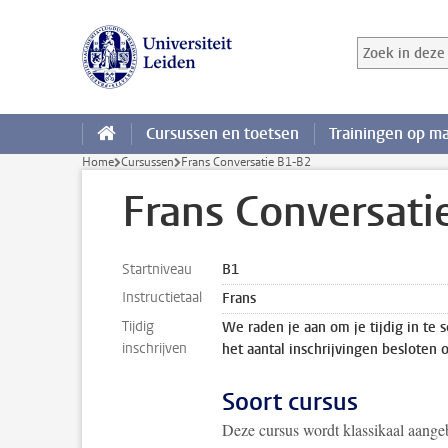
Ga direct naar de inhoud
Zoek in deze 
Zoekterm
Cursussen en toetsen
Trainingen op m
Home
Cursussen
Frans Conversatie B1-B2
Frans Conversati
Startniveau
B1
Instructietaal
Frans
Tijdig
We raden je aan om je tijdig in te 
inschrijven
het aantal inschrijvingen besloten 
Soort cursus
Deze cursus wordt klassikaal aang