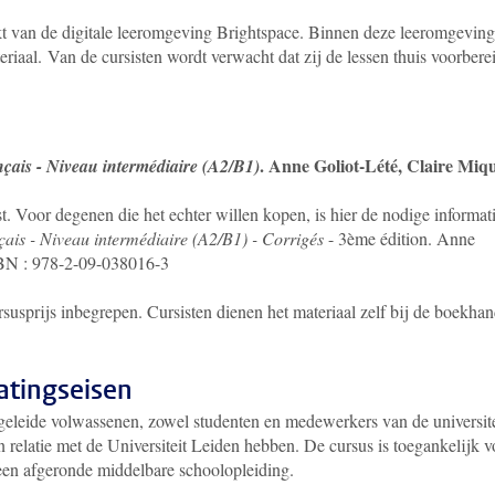
t van de digitale leeromgeving Brightspace. Binnen deze leeromgeving
eriaal. Van de cursisten wordt verwacht dat zij de lessen thuis voorbere
. Anne Goliot-Lété, Claire Miqu
nçais - Niveau intermédiaire (A2/B1)
t. Voor degenen die het echter willen kopen, is hier de nodige informati
çais - Niveau intermédiaire (A2/B1) - Corrigés
- 3ème édition. Anne
SBN : 978-2-09-038016-3
ursusprijs inbegrepen. Cursisten dienen het materiaal zelf bij de boekhan
atingseisen
geleide volwassenen, zowel studenten en medewerkers van de universite
n relatie met de Universiteit Leiden hebben. De cursus is toegankelijk v
een afgeronde middelbare schoolopleiding.