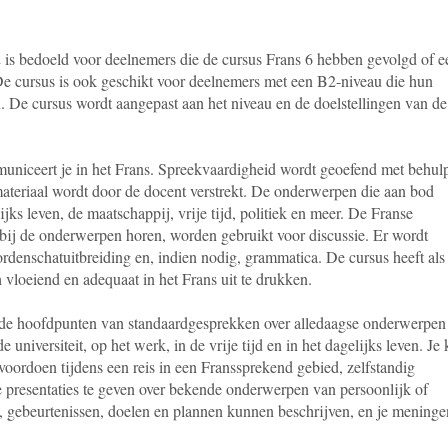
is bedoeld voor deelnemers die de cursus Frans 6 hebben gevolgd of e
De cursus is ook geschikt voor deelnemers met een B2-niveau die hun
. De cursus wordt aangepast aan het niveau en de doelstellingen van de
uniceert je in het Frans. Spreekvaardigheid wordt geoefend met behul
ateriaal wordt door de docent verstrekt. De onderwerpen die aan bod
jks leven, de maatschappij, vrije tijd, politiek en meer. De Franse
bij de onderwerpen horen, worden gebruikt voor discussie. Er wordt
rdenschatuitbreiding en, indien nodig, grammatica. De cursus heeft als
ch vloeiend en adequaat in het Frans uit te drukken.
e de hoofdpunten van standaardgesprekken over alledaagse onderwerpen
universiteit, op het werk, in de vrije tijd en in het dagelijks leven. Je 
 voordoen tijdens een reis in een Franssprekend gebied, zelfstandig
rte presentaties te geven over bekende onderwerpen van persoonlijk of
n, gebeurtenissen, doelen en plannen kunnen beschrijven, en je meninge