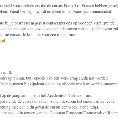
bedoeld voor deelnemers die de cursus Frans 5 of Frans 6 hebben gevol
bben. Vanaf het begin wordt er alleen in het Frans gecommuniceerd.
ste bij je past? Neem gerust contact met ons op voor een vrijblijvende
 contact met een van onze docenten, die samen met jou je taalniveau zal
juiste cursus. Je kunt hiervoor een e-mail sturen
.nl
s is 18.
bedraagt 56 uur. Op verzoek kan een Verklaring studielast worden
lf te informeren bij zijn/haar opleiding of deelname kan worden omgezet
d op de jaarplanning van het Academisch Talencentrum.
edurende de cursus uitvallen, zullen deze aan het einde van de reeks
ening mee dat in dit geval de cursus een week later eindigt.
dt aangeduid in termen van het Common European Framework of Refer