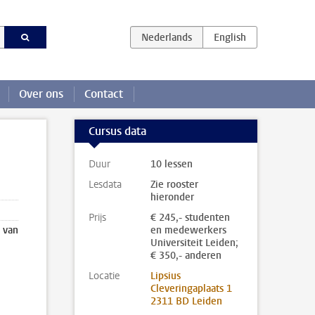
Over ons
Contact
Cursus data
Duur
10 lessen
Lesdata
Zie rooster
hieronder
Prijs
€ 245,- studenten
s van
en medewerkers
Universiteit Leiden;
€ 350,- anderen
Locatie
Lipsius
Cleveringaplaats 1
2311 BD Leiden