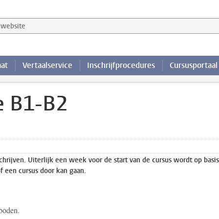
website
aat
Vertaalservice
Inschrijfprocedures
Cursusportaal
e B1-B2
schrijven. Uiterlijk een week voor de start van de cursus wordt op basi
of een cursus door kan gaan.
eboden.