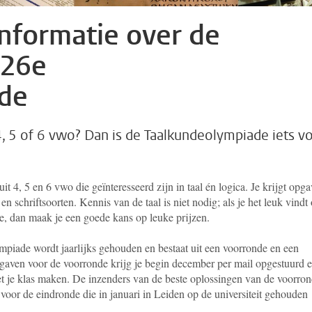
informatie over de
 26e
de
n 4, 5 of 6 vwo? Dan is de Taalkundeolympiade iets v
 4, 5 en 6 vwo die geïnteresseerd zijn in taal én logica. Je krijgt opg
 schriftsoorten. Kennis van de taal is niet nodig; als je het leuk vindt
de, dan maak je een goede kans op leuke prijzen.
piade wordt jaarlijks gehouden en bestaat uit een voorronde en een
gaven voor de voorronde krijg je begin december per mail opgestuurd 
et je klas maken. De inzenders van de beste oplossingen van de voorro
 voor de eindronde die in januari in Leiden op de universiteit gehouden