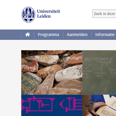
Ga direct naar de inhoud
Zoek in deze 
Zoekterm
Programma
Aanmelden
Informatie