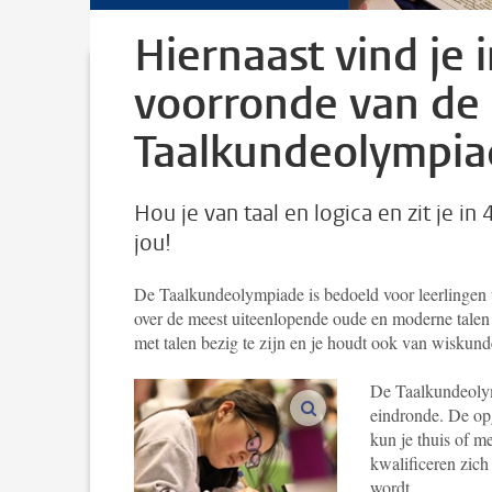
Hiernaast vind je 
voorronde van de
Taalkundeolympia
Hou je van taal en logica en zit je i
jou!
De Taalkundeolympiade is bedoeld voor leerlingen uit
over de meest uiteenlopende oude en moderne talen en
met talen bezig te zijn en je houdt ook van wiskun
De Taalkundeolym
vergroot afbeeldingen
eindronde. De op
kun je thuis of m
kwalificeren zich
wordt.