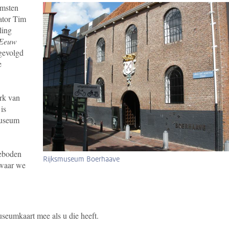
omsten
ator Tim
ling
 Eeuw
 gevolgd
e
rk van
is
museum
geboden
Rijksmuseum Boerhaave
 waar we
seumkaart mee als u die heeft.