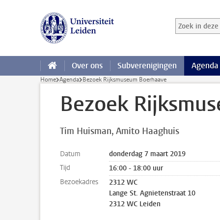
Ga direct naar de inhoud
Zoek in deze 
Zoekterm
Over ons
Subverenigingen
Agenda
Home
Agenda
Bezoek Rijksmuseum Boerhaave
Bezoek Rijksmu
Tim Huisman
Amito Haaghuis
Datum
donderdag 7 maart 2019
Tijd
16:00 - 18:00 uur
Bezoekadres
2312 WC
Lange St. Agnietenstraat 10
2312 WC Leiden