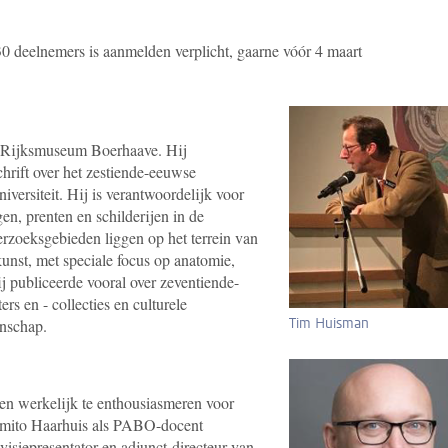
 deelnemers is aanmelden verplicht, gaarne vóór 4 maart
t Rijksmuseum Boerhaave. Hij
hrift over het zestiende-eeuwse
versiteit. Hij is verantwoordelijk voor
n, prenten en schilderijen in de
rzoeksgebieden liggen op het terrein van
kunst, met speciale focus op anatomie,
Hij publiceerde vooral over zeventiende-
s en - collecties en culturele
Tim Huisman
enschap.
en werkelijk te enthousiasmeren voor
Amito Haarhuis als PABO-docent
visiepresentator en adjunct-directeur van