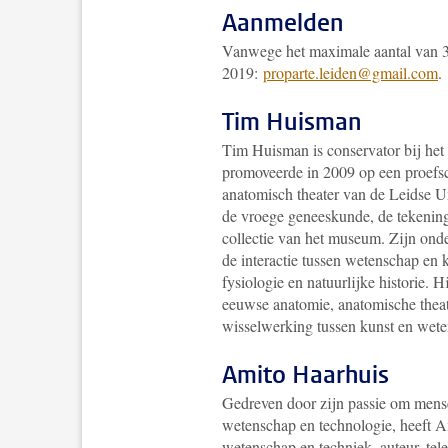
Aanmelden
Vanwege het maximale aantal van 30
2019:
proparte.leiden@gmail.com
.
Tim Huisman
Tim Huisman is conservator bij he
promoveerde in 2009 op een proefsc
anatomisch theater van de Leidse Uni
de vroege geneeskunde, de tekeninge
collectie van het museum. Zijn onde
de interactie tussen wetenschap en 
fysiologie en natuurlijke historie. 
eeuwse anatomie, anatomische theater
wisselwerking tussen kunst en wet
Amito Haarhuis
Gedreven door zijn passie om mens
wetenschap en technologie, heeft 
wetenschap en techniek, auteur, tele