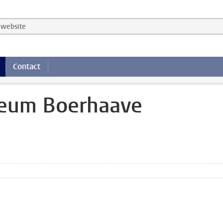
website
Contact
seum Boerhaave