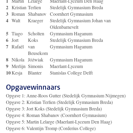
1
Martin
Lelarge
Maerlant-Lyceum Den Haag
2
Kristian
Terlien
Stedelijk Gymnasium Breda
3
Roman
Shabanov
Coornhert Gymnasium
4
Walt
Kraeger
Stedelijk Gymnasium Johan van
Oldenbarnevelt
5
Tiago
Scholten
Gymnasium Haganum
6
Jort
Koks
Stedelijk Gymnasium Breda
7
Rafaël
van
Gymnasium Haganum
Beusekom
8
Nikola
Jóźwiak
Gymnasium Haganum
9
Merlijn
Simonis
Maerlant-Lyceum
10
Kesja
Blanter
Stanislas College Delft
Opgavewinnaars
Opgave 1: Anne-Roos Gutter (Stedelijk Gymnasium Nijmegen)
Opgave 2: Kristian Terlien (Stedelijk Gymnasium Breda)
Opgave 3: Jort Koks (Stedelijk Gymnasium Breda)
Opgave 4: Roman Shabanov (Coornhert Gymnasium)
Opgave 5: Martin Lelarge (Maerlant-Lyceum Den Haag)
Opgave 6: Valentijn Tromp (Corderius College)