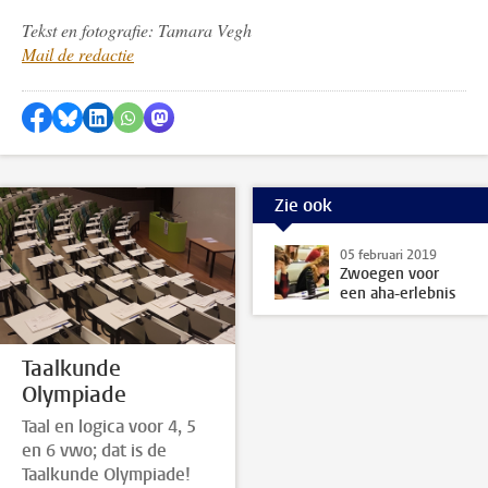
Tekst en fotografie: Tamara Vegh
Mail de redactie
Delen op Facebook
Delen via Bluesky
Delen op LinkedIn
Delen via WhatsApp
Delen via Mastodon
Zie ook
05 februari 2019
Zwoegen voor
een aha-erlebnis
Taalkunde
Olympiade
Taal en logica voor 4, 5
en 6 vwo; dat is de
Taalkunde Olympiade!