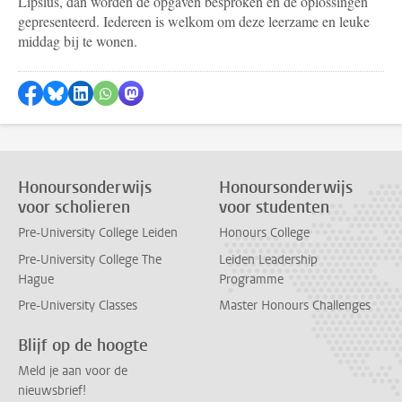
Lipsius, dan worden de opgaven besproken en de oplossingen
gepresenteerd. Iedereen is welkom om deze leerzame en leuke
middag bij te wonen.
Delen op Facebook
Delen via Bluesky
Delen op LinkedIn
Delen via WhatsApp
Delen via Mastodon
Honoursonderwijs
Honoursonderwijs
voor scholieren
voor studenten
Pre-University College Leiden
Honours College
Pre-University College The
Leiden Leadership
Hague
Programme
Pre-University Classes
Master Honours Challenges
Blijf op de hoogte
Meld je aan voor de
nieuwsbrief!