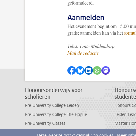
geformuleerd.
Aanmelden
Het evenement begint om 15.00 uur 
gratis; aanmelden kan via het
formul
Tekst: Lotte Middendorp
Mail de redactie
Delen op Facebook
Delen via Bluesky
Delen op LinkedIn
Delen via WhatsA
Delen via Mas
Honoursonderwijs voor
Honours
scholieren
student
Pre-University College Leiden
Honours Co
Pre-University College The Hague
Leiden Lea
Pre-University Classes
Master Hon
Deze website maakt gebruik van cookies.
Meer info