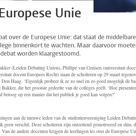
 Europese Unie
bat over de Europese Unie: dat staat de middelbare
ollege binnenkort te wachten. Maar daarvoor moete
ht debat worden klaargestoomd.
akker (Leiden Debating Union), Phillipe van Gruisen (universitair doce
rsitair docent Europees Recht) staan de scholieren op 29 maart tegenov
te Den Haag. ‘Eigenlijk probeer ik ze zo snel en zo goed mogelijk de ba
t Bakker, die het grootste gedeelte van de colleges geeft. ‘Hoe presentee
rd betoog op een manier dat het publiek je goed kan volgen?’
iningen aan de nieuwe leden van de studentenvereniging Leiden Debati
k geen verschil. Deze scholieren zijn ontzettend gemotiveerd en slim, d
.’ Van de andere docenten krijgen de leerlingen les over de Europese Un