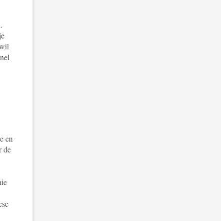
.
je
wil
snel
e en
r de
nie
ese