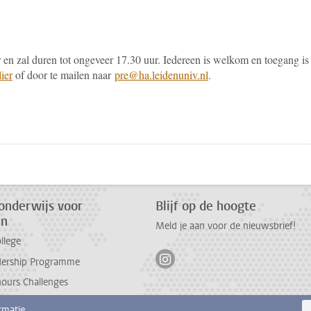
en zal duren tot ongeveer 17.30 uur. Iedereen is welkom en toegang is
ier
of door te mailen naar
pre@ha.leidenuniv.nl
.
pp
todon
onderwijs voor
Blijf op de hoogte
en
Meld je aan voor de nieuwsbrief!
llege
Volg ons op instagram
dership Programme
ours Challenges
rmatie.