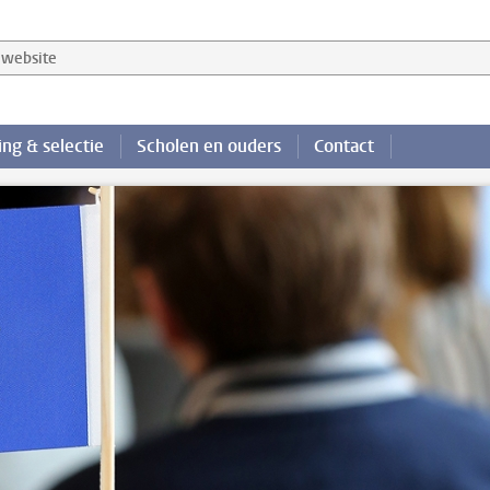
website
ng & selectie
Scholen en ouders
Contact