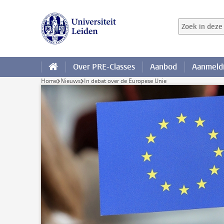
Ga direct naar de inhoud
Zoek in deze 
Zoekterm
Over PRE-Classes
Aanbod
Aanmeldi
Home
Nieuws
In debat over de Europese Unie