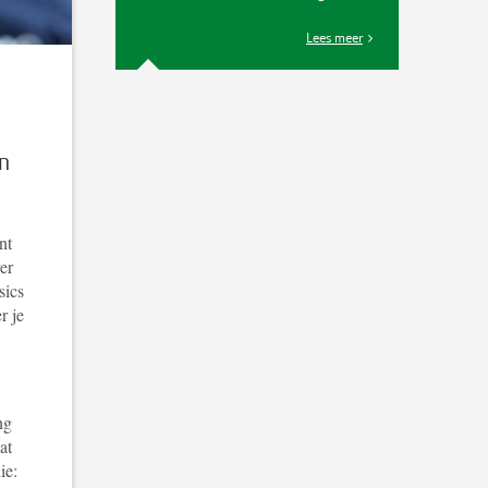
Lees meer
n
nt
er
sics
r je
ng
at
ie: