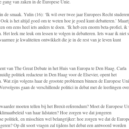
e gang van zaken in de Europese Unie.
 in de smaak. Yulin (16): ‘Ik wil over twee jaar Europees Recht studeren
 Ook is het altijd goed om te weten hoe je goed kunt debatteren.’ Maart
zen om eens heel iets anders te doen. ‘Ik heb een enorm beta-profiel, ik 
 Het leek me leuk om lessen te volgen in debatteren. Iets waar ik niet 
armee je kwaliteiten ontwikkelt die je in de rest van je leven kunt
ment van The Great Debate in het Huis van Europa te Den Haag. Carla
idig politiek redacteur in Den Haag voor de Elsevier, opent het
. Wat zijn volgens haar de grootste problemen binnen de Europese Uni
ervolgens gaan de verschillende politici in debat met de leerlingen ove
aarder moeten tellen bij het Brexit-referendum? Moet de Europese U
klimaatbeleid van haar lidstaten? Hoe zorgen we dat jongeren
se politiek, en misschien wel belangrijker: hoe zorgen we dat de Europ
ongeren? Op dit soort vragen zal tijdens het debat een antwoord worden