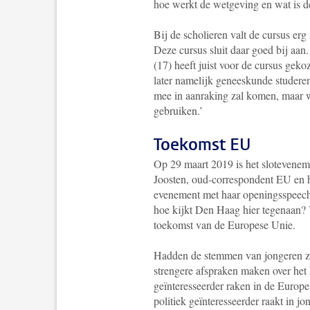
hoe werkt de wetgeving en wat is d
Bij de scholieren valt de cursus erg
Deze cursus sluit daar goed bij aan.
(17) heeft juist voor de cursus geko
later namelijk geneeskunde studeren.
mee in aanraking zal komen, maar wa
gebruiken.’
Toekomst EU
Op 29 maart 2019 is het slotevene
Joosten, oud-correspondent EU en hu
evenement met haar openingsspeech
hoe kijkt Den Haag hier tegenaan? V
toekomst van de Europese Unie.
Hadden de stemmen van jongeren zw
strengere afspraken maken over het 
geïnteresseerder raken in de Europe
politiek geïnteresseerder raakt in j