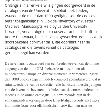
Gepubliceerd op 09 november 2023
Onlangs zijn er enkele wijzigingen doorgevoerd in de
catalogus van de Universiteitsbibliotheek Leiden,
waardoor de meer dan 1000 gedigitaliseerde codices
beter toegankelijk zijn. Ook de 'Inventory of Western
Medieval Manuscripts Held by Leiden University
Libraries', vervaardigd door conservator handschriften
André Bouwman, is beschikbaar geworden: een makkelijk
doorzoekbare pdf-inventaris, die doorlinkt naar de
catalogus en die tevens vanuit de catalogus
geraadpleegd kan worden.
De inventaris is onderdeel van een breder streven om de online
toegang van de door UBL beheerde manuscripten uit
middeleeuws Europa op diverse manieren te verbeteren. Meer
dan 1000 codices zijn inmiddels compleet gedigitaliseerd: dat is
ruim tweederde van de collectie. Alle handschriftbeschrijvingen
van de inventaris bevatten ook links naar de corresponderende
records in de online catalogus. En deze records zijn in de
zomermaanden vervangen door Engelstalige records, met meer
informatie (o.m. voor elk handschrift verwijzingen naar de