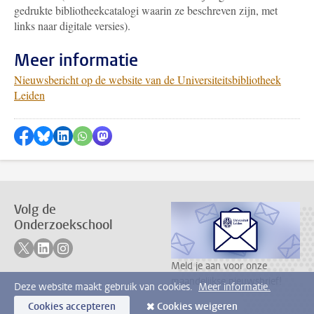
gedrukte bibliotheekcatalogi waarin ze beschreven zijn, met
links naar digitale versies).
Meer informatie
Nieuwsbericht op de website van de Universiteitsbibliotheek
Leiden
Delen op Facebook
Delen via Bluesky
Delen op LinkedIn
???shareWhatsApp???
Delen via Mastodon
Volg de
Onderzoekschool
Volg ons op twitter
Volg ons op linkedin
Volg ons op instagram
Meld je aan voor onze
maandelijkse nieuwsbrief!
Deze website maakt gebruik van cookies.
Meer informatie.
Cookies accepteren
Cookies weigeren