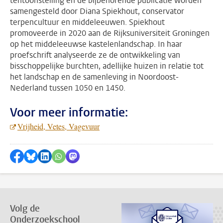
tentoonstelling en de bijbehorende publicatie worden
samengesteld door Diana Spiekhout, conservator
terpencultuur en middeleeuwen. Spiekhout
promoveerde in 2020 aan de Rijksuniversiteit Groningen
op het middeleeuwse kastelenlandschap. In haar
proefschrift analyseerde ze de ontwikkeling van
bisschoppelijke burchten, adellijke huizen in relatie tot
het landschap en de samenleving in Noordoost-
Nederland tussen 1050 en 1450.
Voor meer informatie:
Vrijheid, Vetes, Vagevuur
Delen op Facebook
Delen via Bluesky
Delen op LinkedIn
???shareWhatsApp???
Delen via Mastodon
Volg de
Onderzoekschool