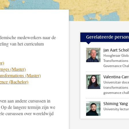
Gerelateerde perso
demische medewerkers naar de
eling van het curriculum
Jan Aart Schol
Hoogleraar Glob
Transformations
or)
Governance Chal
enges (Master)
nsformations (Master)
Valentina Carr
ence (Bachelor)
Universitair doce
transformations
governance chal
en aan andere cursussen in
Shiming Yang
. Op de langere termijn zijn we
University lectur
ele cursussen over wereldwijd