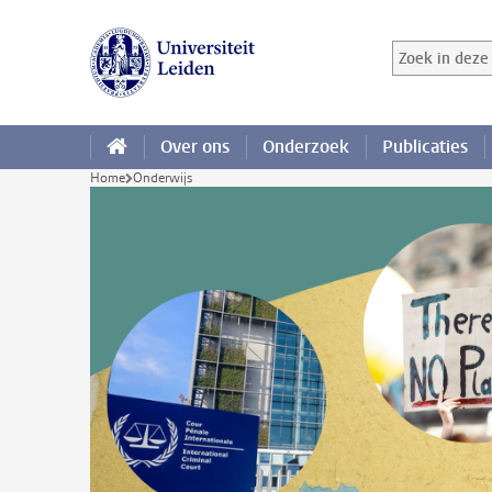
Ga direct naar de inhoud
Zoek in deze 
Zoekterm
Over ons
Onderzoek
Publicaties
Home
Onderwijs