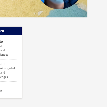
nen
te
al
 and
lenges
aro
nt in global
 and
lenges
er