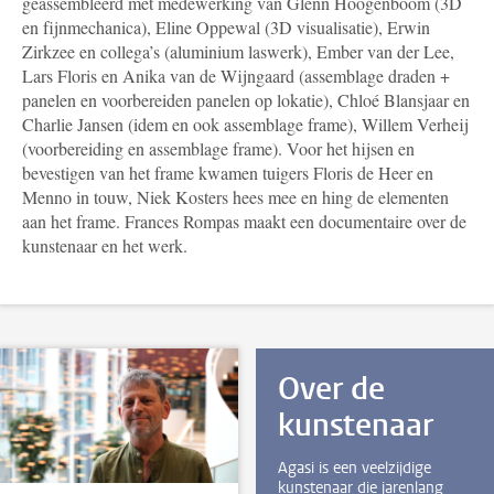
geassembleerd met medewerking van Glenn Hoogenboom (3D
en fijnmechanica), Eline Oppewal (3D visualisatie), Erwin
Zirkzee en collega’s (aluminium laswerk), Ember van der Lee,
Lars Floris en Anika van de Wijngaard (assemblage draden +
panelen en voorbereiden panelen op lokatie), Chloé Blansjaar en
Charlie Jansen (idem en ook assemblage frame), Willem Verheij
(voorbereiding en assemblage frame). Voor het hijsen en
bevestigen van het frame kwamen tuigers Floris de Heer en
Menno in touw, Niek Kosters hees mee en hing de elementen
aan het frame. Frances Rompas maakt een documentaire over de
kunstenaar en het werk.
Over de
kunstenaar
Agasi is een veelzijdige
kunstenaar die jarenlang