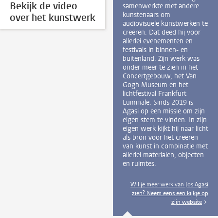
Bekijk de video
samenwerkte met andere
kunstenaars om
over het kunstwerk
audiovisuele kunstwerken te
creëren. Dat deed hij voor
allerlei evenementen en
festivals in binnen- en
buitenland. Zijn werk was
onder meer te zien in het
Concertgebouw, het Van
Gogh Museum en het
lichtfestival Frankfurt
Luminale. Sinds 2019 is
Agasi op een missie om zijn
eigen stem te vinden. In zijn
eigen werk kijkt hij naar licht
als bron voor het creëren
van kunst in combinatie met
allerlei materialen, objecten
en ruimtes.
Wil je meer werk van Jos Agasi
zien? Neem eens een kijkje op
zijn website