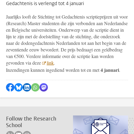
Gedachtenis is verlengd tot 4 januari
Jaarlijks looft de Stichting tot Gedachtenis scriptieprijzen uit voor
(Research) Master studenten die zijn verbonden aan Nederlandse
en Belgische universiteiten. Onderwerp van de scriptie dient in
lijn te zijn met de doelstelling van de stichting, die onderzoek
naar de dodengedachtenis Nederlanden tot aan het begin van de
zeventiende eeuw bevordert. De prijs bedraagt een geldbedrag
van €500. Verdere informatie over de scriptie kan worden
gevonden via deze
link
.
4 januari
Inzendingen kunnen ingediend worden tot en met
.
Share on Facebook
Share by Bluesky
Share on LinkedIn
???shareWhatsApp???
Share by Mastodon
Follow the Research
School