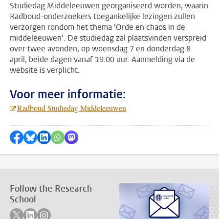
Studiedag Middeleeuwen georganiseerd worden, waarin
Radboud-onderzoekers toegankelijke lezingen zullen
verzorgen rondom het thema 'Orde en chaos in de
middeleeuwen'. De studiedag zal plaatsvinden verspreid
over twee avonden, op woensdag 7 en donderdag 8
april, beide dagen vanaf 19:00 uur. Aanmelding via de
website is verplicht.
Voor meer informatie:
Radboud Studiedag Middeleeuwen
Share on Facebook
Share by Bluesky
Share on LinkedIn
???shareWhatsApp???
Share by Mastodon
Follow the Research
School
Follow on twitter
Follow on linkedin
Follow on instagram