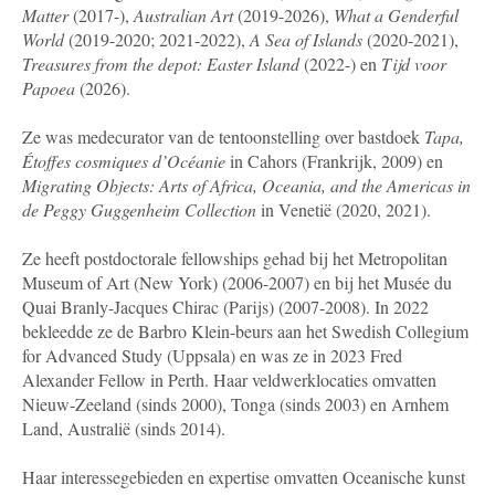
Matter
(2017-),
Australian Art
(2019-2026),
What a Genderful
World
(2019-2020; 2021-2022),
A Sea of Islands
(2020-2021),
Treasures from the depot: Easter Island
(2022-) en
Tijd voor
Papoea
(2026).
Ze was medecurator van de tentoonstelling over bastdoek
Tapa,
Étoffes cosmiques d’Océanie
in Cahors (Frankrijk, 2009) en
Migrating Objects: Arts of Africa, Oceania, and the Americas in
de Peggy Guggenheim Collection
in Venetië (2020, 2021).
Ze heeft postdoctorale fellowships gehad bij het Metropolitan
Museum of Art (New York) (2006-2007) en bij het Musée du
Quai Branly-Jacques Chirac (Parijs) (2007-2008). In 2022
bekleedde ze de Barbro Klein-beurs aan het Swedish Collegium
for Advanced Study (Uppsala) en was ze in 2023 Fred
Alexander Fellow in Perth. Haar veldwerklocaties omvatten
Nieuw-Zeeland (sinds 2000), Tonga (sinds 2003) en Arnhem
Land, Australië (sinds 2014).
Haar interessegebieden en expertise omvatten Oceanische kunst