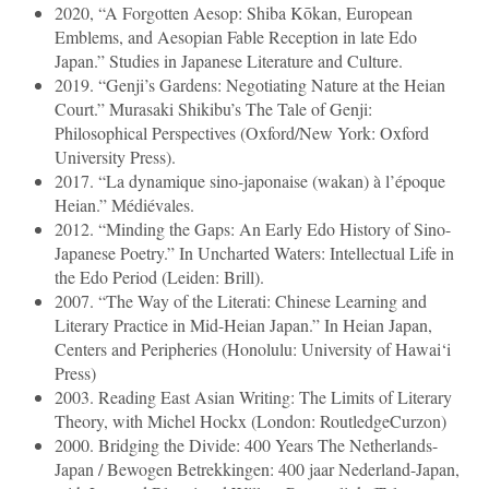
2020, “A Forgotten Aesop: Shiba Kōkan, European
Emblems, and Aesopian Fable Reception in late Edo
Japan.” Studies in Japanese Literature and Culture.
2019. “Genji’s Gardens: Negotiating Nature at the Heian
Court.” Murasaki Shikibu’s The Tale of Genji:
Philosophical Perspectives (Oxford/New York: Oxford
University Press).
2017. “La dynamique sino-japonaise (wakan) à l’époque
Heian.” Médiévales.
2012. “Minding the Gaps: An Early Edo History of Sino-
Japanese Poetry.” In Uncharted Waters: Intellectual Life in
the Edo Period (Leiden: Brill).
2007. “The Way of the Literati: Chinese Learning and
Literary Practice in Mid-Heian Japan.” In Heian Japan,
Centers and Peripheries (Honolulu: University of Hawai‘i
Press)
2003. Reading East Asian Writing: The Limits of Literary
Theory, with Michel Hockx (London: RoutledgeCurzon)
2000. Bridging the Divide: 400 Years The Netherlands-
Japan / Bewogen Betrekkingen: 400 jaar Nederland-Japan,