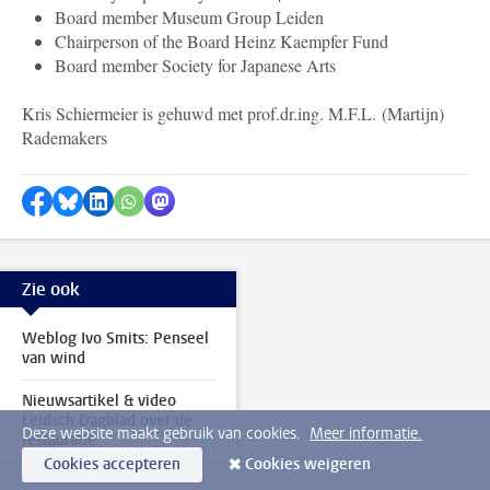
Board member Museum Group Leiden
Chairperson of the Board Heinz Kaempfer Fund
Board member Society for Japanese Arts
Kris Schiermeier is gehuwd met prof.dr.ing. M.F.L. (Martijn)
Rademakers
Delen op Facebook
Delen via Bluesky
Delen op LinkedIn
Delen via WhatsApp
Delen via Mastodon
Zie ook
Weblog Ivo Smits: Penseel
van wind
Nieuwsartikel & video
Leidsch Dagblad over de
Deze website maakt gebruik van cookies.
Meer informatie.
restauratie
Cookies accepteren
Cookies weigeren