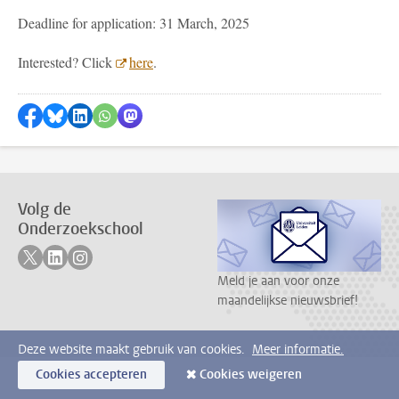
Deadline for application: 31 March, 2025
Interested? Click
here
.
Delen op Facebook
Delen via Bluesky
Delen op LinkedIn
???shareWhatsApp???
Delen via Mastodon
Volg de
Onderzoekschool
Volg ons op twitter
Volg ons op linkedin
Volg ons op instagram
Meld je aan voor onze
maandelijkse nieuwsbrief!
Deze website maakt gebruik van cookies.
Meer informatie.
Cookies accepteren
Cookies weigeren