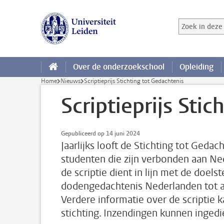
Ga direct naar de inhoud
Zoek in deze 
Zoekterm
Over de onderzoekschool
Opleiding
Home
Nieuws
Scriptieprijs Stichting tot Gedachtenis
Scriptieprijs Sti
Gepubliceerd op 14 juni 2024
Jaarlijks looft de Stichting tot Gedac
studenten die zijn verbonden aan Ne
de scriptie dient in lijn met de doels
dodengedachtenis Nederlanden tot a
Verdere informatie over de scriptie
stichting. Inzendingen kunnen inged