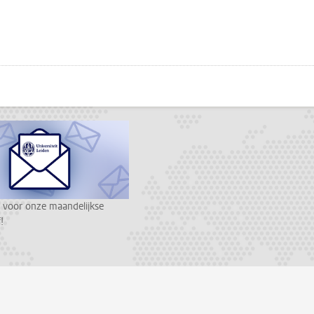
???
todon
 voor onze maandelijkse
!