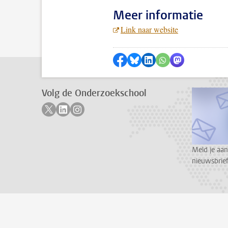
Meer informatie
Link naar website
Delen op Facebook
Delen via Bluesky
Delen op LinkedIn
???shareWhatsApp
Delen via Mas
Volg de Onderzoekschool
Volg ons op twitter
Volg ons op linkedin
Volg ons op instagram
Meld je aan
nieuwsbrief