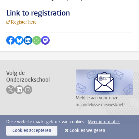
Link to registration
Register here
Delen op Facebook
Delen via Bluesky
Delen op LinkedIn
???shareWhatsApp???
Delen via Mastodon
Volg de
Onderzoekschool
Volg ons op twitter
Volg ons op linkedin
Volg ons op instagram
Meld je aan voor onze
maandelijkse nieuwsbrief!
Deze website maakt gebruik van cookies.
Meer informatie.
Cookies accepteren
Cookies weigeren