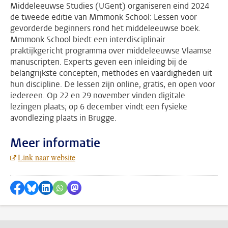
Middeleeuwse Studies (UGent) organiseren eind 2024
de tweede editie van Mmmonk School: Lessen voor
gevorderde beginners rond het middeleeuwse boek.
Mmmonk School biedt een interdisciplinair
praktijkgericht programma over middeleeuwse Vlaamse
manuscripten. Experts geven een inleiding bij de
belangrijkste concepten, methodes en vaardigheden uit
hun discipline. De lessen zijn online, gratis, en open voor
iedereen. Op 22 en 29 november vinden digitale
lezingen plaats; op 6 december vindt een fysieke
avondlezing plaats in Brugge.
Meer informatie
Link naar website
Delen op Facebook
Delen via Bluesky
Delen op LinkedIn
???shareWhatsApp???
Delen via Mastodon