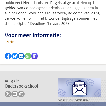
publiceert Nederlands- en Engelstalige artikelen op het
gebied van de boekgeschiedenis van de Lage Landen in
alle perioden. Voor het 31e Jaarboek, de editie van 2024,
verwelkomen wij in het bijzonder bijdragen binnen het
thema ‘Ophef’. Deadline: 1 maart 2023.
Voor meer informatie:
CfP
Delen op Facebook
Delen via Bluesky
Delen op LinkedIn
???shareWhatsApp???
Delen via Mastodon
Volg de
Onderzoekschool
Volg ons op twitter
Volg ons op linkedin
Volg ons op instagram
Meld je aan voor onze
maandelijkse nieuwsbrief!