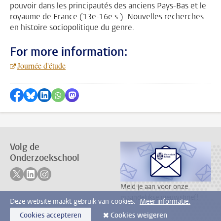
pouvoir dans les principautés des anciens Pays-Bas et le
royaume de France (13e-16e s.). Nouvelles recherches
en histoire sociopolitique du genre.
For more information:
Journée d'étude
Delen op Facebook
Delen via Bluesky
Delen op LinkedIn
???shareWhatsApp???
Delen via Mastodon
Volg de
Onderzoekschool
Volg ons op twitter
Volg ons op linkedin
Volg ons op instagram
Meld je aan voor onze
maandelijkse nieuwsbrief!
Deze website maakt gebruik van cookies.
Meer informatie.
Cookies accepteren
Cookies weigeren