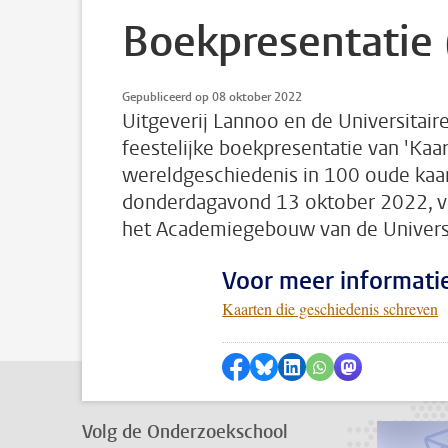
Boekpresentatie 
Gepubliceerd op 08 oktober 2022
Uitgeverij Lannoo en de Universitair
feestelijke boekpresentatie van 'Kaa
wereldgeschiedenis in 100 oude kaa
donderdagavond 13 oktober 2022, van
het Academiegebouw van de Universi
Voor meer informatie
Kaarten die geschiedenis schreven
Delen op Facebook
Delen via Bluesky
Delen op LinkedIn
???shareWhatsApp
Delen via Mas
Volg de Onderzoekschool