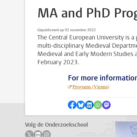
MA and PhD Prog
Gepubliceerd op 02 november 2022
The Central European University is a 
multi-disciplinary Medieval Departm
Medieval and Early Modern Studies as
February 2023.
For more informatio
Programs (Vienna)
Delen op Facebook
Delen via Bluesky
Delen op LinkedIn
???shareWhatsApp
Delen via Mas
Volg de Onderzoekschool
Volg ons op twitter
Volg ons op linkedin
Volg ons op instagram