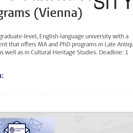
rams (Vienna)
graduate-level, English-language university with a
ent that offers MA and PhD programs in Late Antiq
 well as in Cultural Heritage Studies. Deadline: 1
n:
???
todon