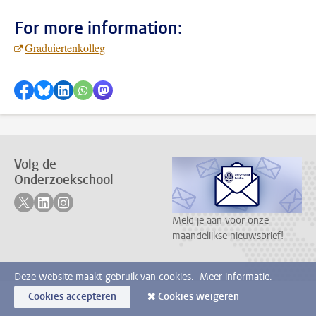
For more information:
Graduiertenkolleg
Delen op Facebook
Delen via Bluesky
Delen op LinkedIn
???shareWhatsApp???
Delen via Mastodon
Volg de
Onderzoekschool
Volg ons op twitter
Volg ons op linkedin
Volg ons op instagram
Meld je aan voor onze
maandelijkse nieuwsbrief!
Deze website maakt gebruik van cookies.
Meer informatie.
Cookies accepteren
Cookies weigeren